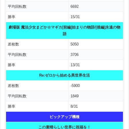
平均回転数
6692
勝率
15/31
劇場版 魔法少女まどか☆マギカ[前編]始まりの物語/[後編]永遠の物
語
差枚数
5050
平均回転数
3706
勝率
13/31
Re:ゼロから始める異世界生活
差枚数
-5900
平均回転数
1849
勝率
8/31
ピックアップ機種
この素晴らしい世界に祝福を！