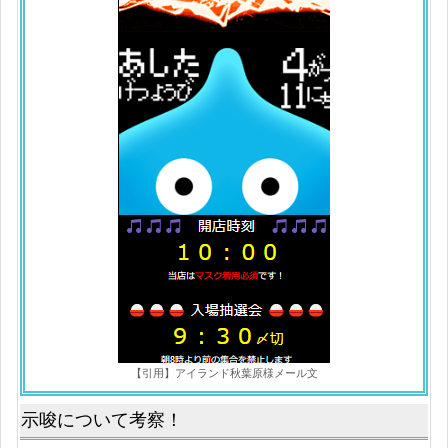
【引用】アイランド秋葉原様メール文
示唆について考察！