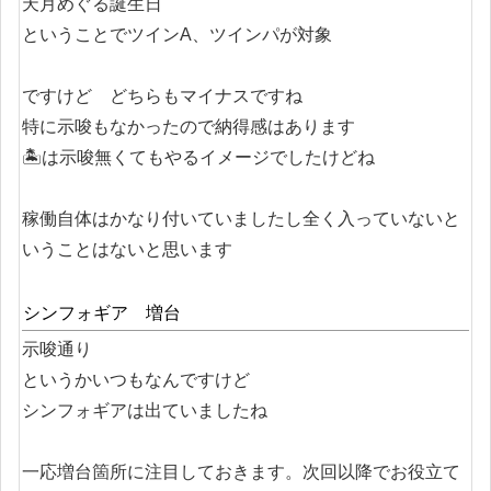
天月めぐる誕生日
ということでツインA、ツインパが対象
ですけど どちらもマイナスですね
特に示唆もなかったので納得感はあります
🏝は示唆無くてもやるイメージでしたけどね
稼働自体はかなり付いていましたし全く入っていないと
いうことはないと思います
シンフォギア 増台
示唆通り
というかいつもなんですけど
シンフォギアは出ていましたね
一応増台箇所に注目しておきます。次回以降でお役立て