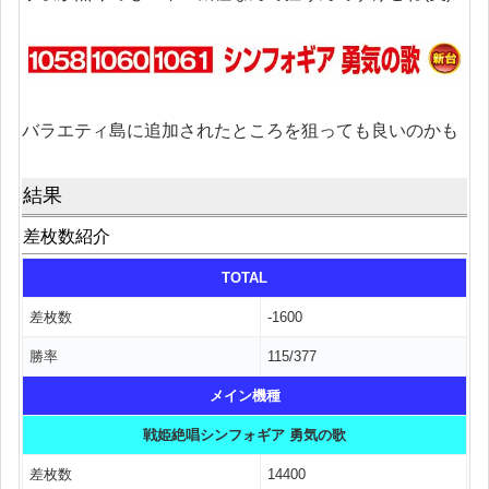
バラエティ島に追加されたところを狙っても良いのかも
結果
差枚数紹介
TOTAL
差枚数
-1600
勝率
115/377
メイン機種
戦姫絶唱シンフォギア 勇気の歌
差枚数
14400