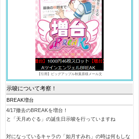
【引用】ビッグアップル秋葉原様メール文
示唆について考察！
BREAK増台
4/17撤去のBREAKを増台！
と「天月めぐる」の誕生日示唆を行っていますね
対になっているキャラの「如月すみれ」の時は何もしな