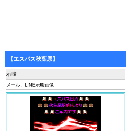
【エスパス秋葉原】
示唆
メール、LINE示唆画像