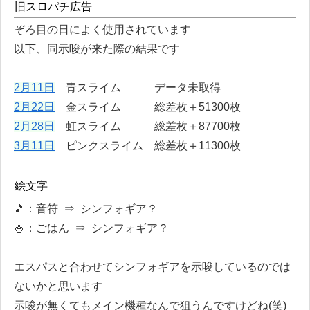
旧スロパチ広告
ぞろ目の日によく使用されています
以下、同示唆が来た際の結果です
2月11日
青スライム データ未取得
2月22日
金スライム 総差枚＋51300枚
2月28日
虹スライム 総差枚＋87700枚
3月11日
ピンクスライム 総差枚＋11300枚
絵文字
🎵：音符 ⇒ シンフォギア？
🍚：ごはん ⇒ シンフォギア？
エスパスと合わせてシンフォギアを示唆しているのでは
ないかと思います
示唆が無くてもメイン機種なんで狙うんですけどね(笑)