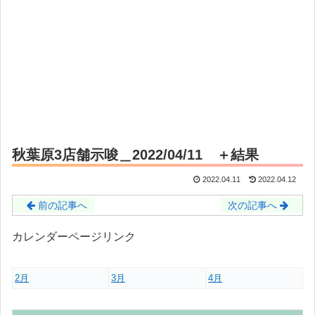
秋葉原3店舗示唆＿2022/04/11 ＋結果
2022.04.11
2022.04.12
前の記事へ
次の記事へ
カレンダーページリンク
2月
3月
4月