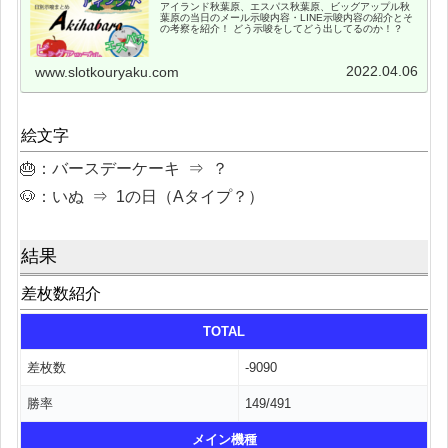
アイランド秋葉原、エスパス秋葉原、ビッグアップル秋
葉原の当日のメール示唆内容・LINE示唆内容の紹介とそ
の考察を紹介！ どう示唆をしてどう出してるのか！？
2022.04.06
www.slotkouryaku.com
絵文字
🎂：バースデーケーキ ⇒ ？
🐶：いぬ ⇒ 1の日（Aタイプ？）
結果
差枚数紹介
TOTAL
差枚数
-9090
勝率
149/491
メイン機種