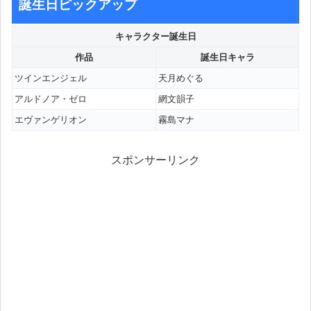
誕生日ピックアップ
キャラクター誕生日
作品
誕生日キャラ
ツインエンジェル
天月めぐる
アルドノア・ゼロ
網文韻子
エヴァンゲリオン
霧島マナ
スポンサーリンク