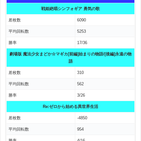
戦姫絶唱シンフォギア 勇気の歌
差枚数
6090
平均回転数
5253
勝率
17/36
劇場版 魔法少女まどか☆マギカ[前編]始まりの物語/[後編]永遠の物
語
差枚数
310
平均回転数
562
勝率
3/26
Re:ゼロから始める異世界生活
差枚数
-4850
平均回転数
954
勝率
4/16