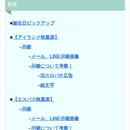
目次
■
誕生日ピックアップ
■
【アイランド秋葉原】
–
示唆
–
メール、LINE示唆画像
–
示唆について考察！
–
旧スロパチ広告
–
絵文字
■
【エスパス秋葉原】
–
示唆
–
メール、LINE示唆画像
–
示唆について考察！