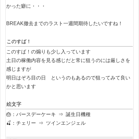
かった癖に・・・
BREAK撤去までのラスト一週間期待したいですね！
このすば！
このすば！の煽りも少し入っています
土日の稼働内容を見る感じだと常に狙うのには厳しさを
感じますが
明日はぞろ目の日 というのもあるので狙ってみて良い
かと思います
絵文字
🎂：バースデーケーキ ⇒ 誕生日機種
🍒：チェリー ⇒ ツインエンジェル