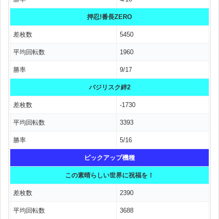
押忍!番長ZERO
差枚数
5450
平均回転数
1960
勝率
9/17
バジリスク絆2
差枚数
-1730
平均回転数
3393
勝率
5/16
ピックアップ機種
この素晴らしい世界に祝福を！
差枚数
2390
平均回転数
3688