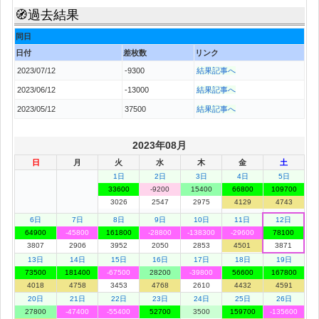
🧭過去結果
同日
日付
差枚数
リンク
2023/07/12
-9300
結果記事へ
2023/06/12
-13000
結果記事へ
2023/05/12
37500
結果記事へ
2023年08月
日
月
火
水
木
金
土
1日
2日
3日
4日
5日
33600
-9200
15400
66800
109700
3026
2547
2975
4129
4743
6日
7日
8日
9日
10日
11日
12日
64900
-45800
161800
-28800
-138300
-29600
78100
3807
2906
3952
2050
2853
4501
3871
13日
14日
15日
16日
17日
18日
19日
73500
181400
-67500
28200
-39800
56600
167800
4018
4758
3453
4768
2610
4432
4591
20日
21日
22日
23日
24日
25日
26日
27800
-47400
-55400
52700
3500
159700
-135600