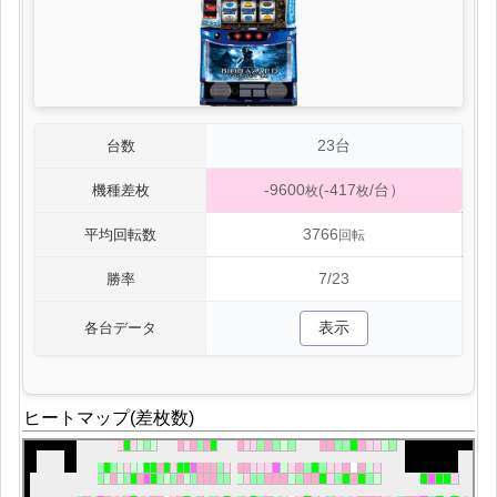
23台
台数
-9600
(-417
/台）
機種差枚
枚
枚
3766
平均回転数
回転
7/23
勝率
表示
各台データ
ヒートマップ(差枚数)