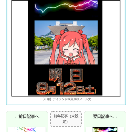
【引用】アイランド秋葉原様メール文
←前日記事へ
前年記事（未設
翌日記事へ→
定）