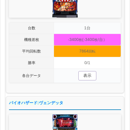
1台
台数
-3400
(-3400
/台）
機種差枚
枚
枚
7864
平均回転数
回転
0/1
勝率
表示
各台データ
バイオハザード:ヴェンデッタ