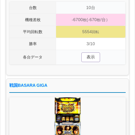
10台
台数
-6700
(-670
/台）
機種差枚
枚
枚
5554
平均回転数
回転
3/10
勝率
表示
各台データ
戦国BASARA GIGA