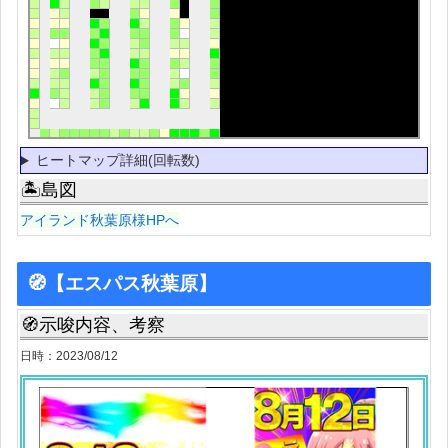
ヒートマップ詳細(回転数)
🏝島図
アイランド秋葉原様HPへ
🧭【エスパス秋葉原】
🧭示唆内容、考察
日時：2023/08/12