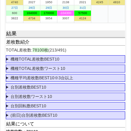
4740
2027
1950
2138
2021
4245
4810
27日
28日
29日
30日
31日
600
164000
170000
-104300
57500
3822
4734
3854
3007
4124
結果
差枚数紹介
TOTAL差枚数:
78100枚
(213/491)
機種TOTAL差枚数BEST10
機種TOTAL差枚数ワースト10
機種平均差枚数BEST10※3台以上
台別差枚数BEST10
台別差枚数ワースト10
台別回転数BEST10
(前日)台別差枚数BEST10
結果について