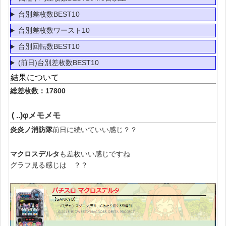
台別差枚数BEST10
台別差枚数ワースト10
台別回転数BEST10
(前日)台別差枚数BEST10
結果について
総差枚数：17800
( ..)φメモメモ
炎炎ノ消防隊
前日に続いていい感じ？？
マクロスデルタ
も差枚いい感じですね
グラフ見る感じは ？？