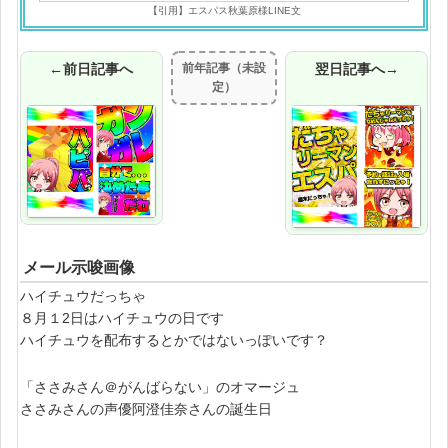
【引用】エスパス秋葉原様LINE文
←前日記事へ
前年記事（未設
翌日記事へ→
定）
メール示唆画像
ハイチュウだっちゃ
８月１2日はハイチュウの日です
ハイチュウを配布するとかではないっぽいです？
「ささみさん＠がんばらない」のオマージュ
ささみさんの声優阿澄佳奈さんの誕生日