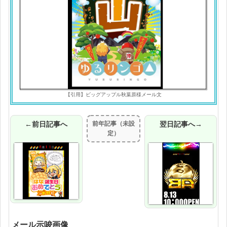
【引用】ビッグアップル秋葉原様メール文
←前日記事へ
前年記事（未設
翌日記事へ→
定）
メール示唆画像