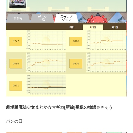
劇場版魔法少女まどか☆マギカ[新編]叛逆の物語
良さそう
パンの日