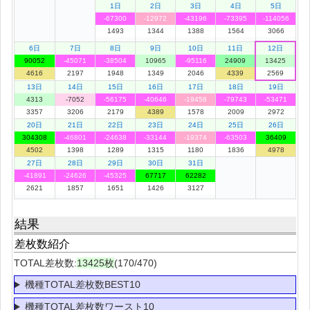
1日
2日
3日
4日
5日
-67300
-12972
-43196
-73395
-114056
1493
1344
1388
1564
3066
6日
7日
8日
9日
10日
11日
12日
90052
-45071
-38504
10965
-95116
24909
13425
4616
2197
1948
1349
2046
4339
2569
13日
14日
15日
16日
17日
18日
19日
4313
-7052
-56175
-40646
-19458
-79743
-53471
3357
3206
2179
4389
1578
2009
2972
20日
21日
22日
23日
24日
25日
26日
304308
-46801
-24638
-33144
-19374
-63503
36409
4502
1398
1289
1315
1180
1836
4978
27日
28日
29日
30日
31日
-41891
-24626
-45325
67717
62282
2621
1857
1651
1426
3127
結果
差枚数紹介
TOTAL差枚数:
13425枚
(170/470)
機種TOTAL差枚数BEST10
機種TOTAL差枚数ワースト10