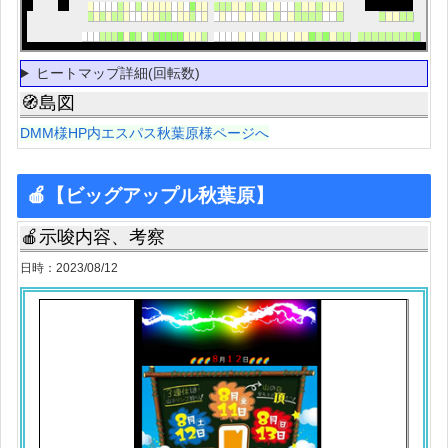
ヒートマップ詳細(回転数)
🧭島図
DMM様HP内エスパス秋葉原様ページへ
🍎【ビッグアップル秋葉原】
🍎示唆内容、考察
日時：2023/08/12