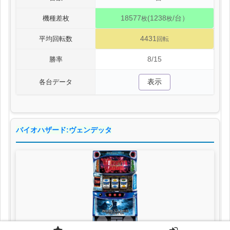
18577
(1238
/台）
機種差枚
枚
枚
4431
平均回転数
回転
8/15
勝率
表示
各台データ
バイオハザード:ヴェンデッタ