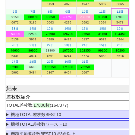
6153
4873
4947
5359
6065
6日
7日
8日
9日
10日
11日
12日
9150
139150
88650
-21750
-19850
33750
17800
6672
5189
5663
4279
5992
6594
5478
13日
14日
15日
16日
17日
18日
19日
-53300
22500
78500
126700
38550
31150
104350
5139
5961
5380
6493
5137
6073
6244
20日
21日
22日
23日
24日
25日
26日
49600
86950
13800
107550
102350
99100
36200
6331
4834
4691
6244
5774
5863
6616
27日
28日
29日
30日
31日
32300
6600
155150
171800
75250
5962
5484
6367
6454
6967
結果
差枚数紹介
TOTAL差枚数:
17800枚
(164/377)
機種TOTAL差枚数BEST10
機種TOTAL差枚数ワースト10
機種平均差枚数BEST10※3台以上