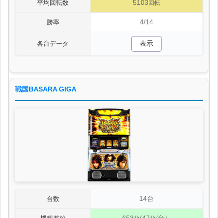
5103
平均回転数
回転
4/14
勝率
表示
各台データ
戦国BASARA GIGA
14台
台数