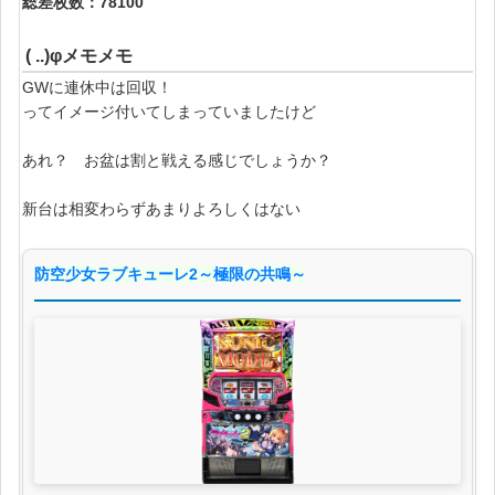
総差枚数：78100
( ..)φメモメモ
GWに連休中は回収！
ってイメージ付いてしまっていましたけど
あれ？ お盆は割と戦える感じでしょうか？
新台は相変わらずあまりよろしくはない
防空少女ラブキューレ2～極限の共鳴～