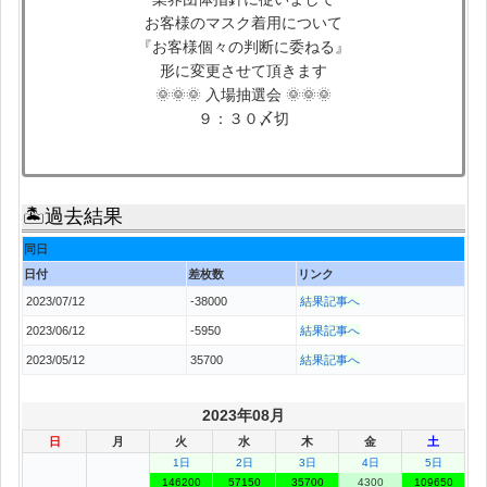
お客様のマスク着用について
『お客様個々の判断に委ねる』
形に変更させて頂きます
🌞🌞🌞 入場抽選会 🌞🌞🌞
９：３０〆切
🏝過去結果
同日
日付
差枚数
リンク
2023/07/12
-38000
結果記事へ
2023/06/12
-5950
結果記事へ
2023/05/12
35700
結果記事へ
2023年08月
日
月
火
水
木
金
土
1日
2日
3日
4日
5日
146200
57150
35700
4300
109650