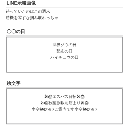
LINE示唆画像
待っていたのはこの週末
勝機を零すな掴み取れっちゃ
〇〇の日
世界ゾウの日
配布の日
ハイチュウの日
絵文字
🎤🎂エスパス日拓🎤🎂
🎤🎂秋葉原駅前店より🎤🎂
🦅🐶🚂🍺🍚⚡ご案内です🦅🐶🚂🍺🍚⚡