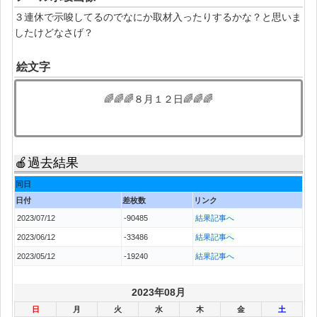
３連休で示唆してるのでなにか取材入ったりするかな？と思いま
したけどなさげ？
絵文字
🌈🌈🌈８月１２日🌈🌈🌈
🍎過去結果
同日
日付
差枚数
リンク
2023/07/12
-90485
結果記事へ
2023/06/12
-33486
結果記事へ
2023/05/12
-19240
結果記事へ
2023年08月
日
月
火
水
木
金
土