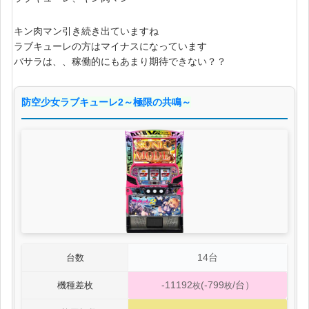
キン肉マン引き続き出ていますね
ラブキューレの方はマイナスになっています
バサラは、、稼働的にもあまり期待できない？？
防空少女ラブキューレ2～極限の共鳴～
14台
台数
-11192
(-799
/台）
機種差枚
枚
枚