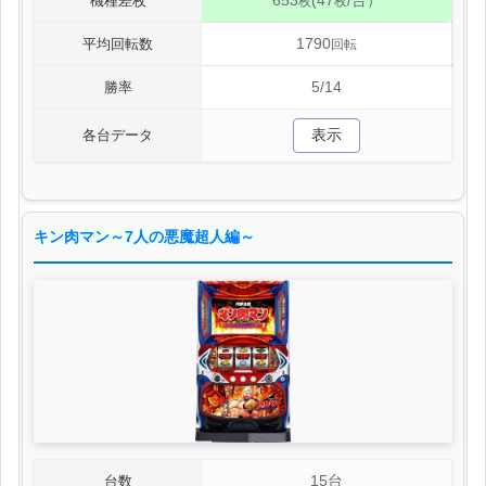
653
(47
/台）
機種差枚
枚
枚
1790
平均回転数
回転
5/14
勝率
表示
各台データ
キン肉マン～7人の悪魔超人編～
15台
台数