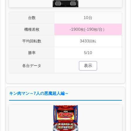
10台
台数
-1900
(-190
/台）
機種差枚
枚
枚
3433
平均回転数
回転
5/10
勝率
表示
各台データ
キン肉マン～7人の悪魔超人編～