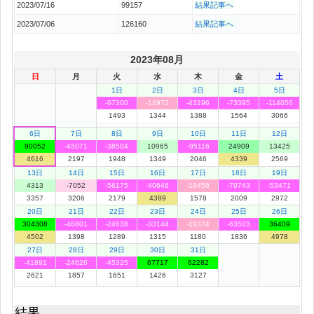
2023/07/16
99157
結果記事へ
2023/07/06
126160
結果記事へ
2023年08月
日
月
火
水
木
金
土
1日
2日
3日
4日
5日
-67300
-12972
-43196
-73395
-114056
1493
1344
1388
1564
3066
6日
7日
8日
9日
10日
11日
12日
90052
-45071
-38504
10965
-95116
24909
13425
4616
2197
1948
1349
2046
4339
2569
13日
14日
15日
16日
17日
18日
19日
4313
-7052
-56175
-40646
-19458
-79743
-53471
3357
3206
2179
4389
1578
2009
2972
20日
21日
22日
23日
24日
25日
26日
304308
-46801
-24638
-33144
-19374
-63503
36409
4502
1398
1289
1315
1180
1836
4978
27日
28日
29日
30日
31日
-41891
-24626
-45325
67717
62282
2621
1857
1651
1426
3127
結果