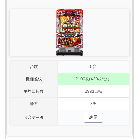
5台
台数
2100
(420
/台）
機種差枚
枚
枚
2991
平均回転数
回転
3/5
勝率
表示
各台データ