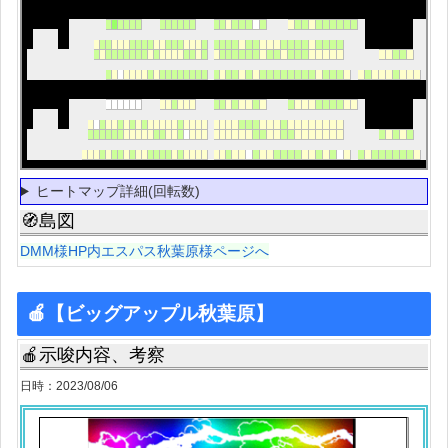
ヒートマップ詳細(回転数)
🧭島図
DMM様HP内エスパス秋葉原様ページへ
🍎【ビッグアップル秋葉原】
🍎示唆内容、考察
日時：2023/08/06