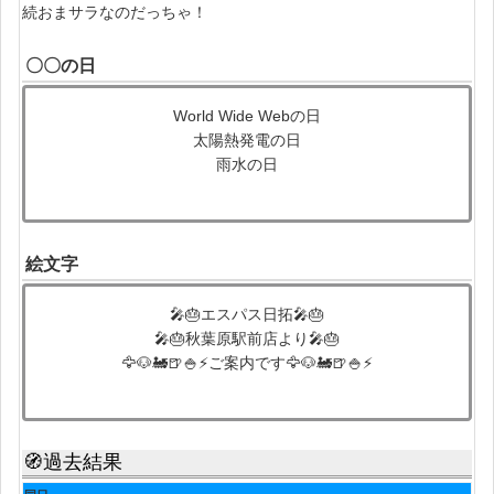
続おまサラなのだっちゃ！
〇〇の日
World Wide Webの日
太陽熱発電の日
雨水の日
絵文字
🎤🎂エスパス日拓🎤🎂
🎤🎂秋葉原駅前店より🎤🎂
🦅🐶🚂🍺🍚⚡ご案内です🦅🐶🚂🍺🍚⚡
🧭過去結果