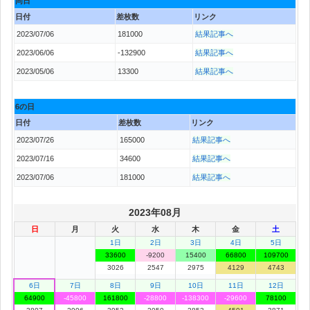
同日
日付
差枚数
リンク
2023/07/06
181000
結果記事へ
2023/06/06
-132900
結果記事へ
2023/05/06
13300
結果記事へ
6の日
日付
差枚数
リンク
2023/07/26
165000
結果記事へ
2023/07/16
34600
結果記事へ
2023/07/06
181000
結果記事へ
2023年08月
日
月
火
水
木
金
土
1日
2日
3日
4日
5日
33600
-9200
15400
66800
109700
3026
2547
2975
4129
4743
6日
7日
8日
9日
10日
11日
12日
64900
-45800
161800
-28800
-138300
-29600
78100