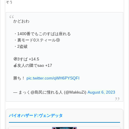
そう
かどおわ
・1400番でもこのすばは座れる
・裏モード0スティール😢
・2盗破
🧭3すば +14.5
🍎友人の隣でsao +17
勝ち！
pic.twitter.com/qWH6PYSQFI
— まっく@島民に憧れる人 (@MakkuZi)
August 6, 2023
バイオハザード:ヴェンデッタ