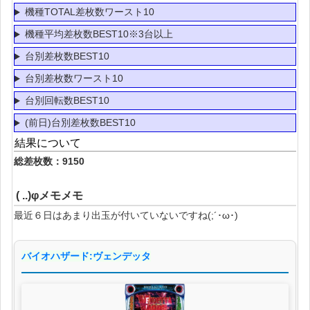
機種TOTAL差枚数ワースト10
機種平均差枚数BEST10※3台以上
台別差枚数BEST10
台別差枚数ワースト10
台別回転数BEST10
(前日)台別差枚数BEST10
結果について
総差枚数：9150
( ..)φメモメモ
最近６日はあまり出玉が付いていないですね(;´･ω･)
バイオハザード:ヴェンデッタ