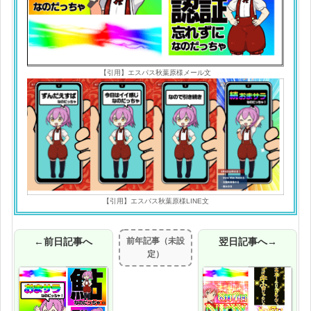
【引用】エスパス秋葉原様メール文
【引用】エスパス秋葉原様LINE文
←前日記事へ
前年記事（未設
翌日記事へ→
定）