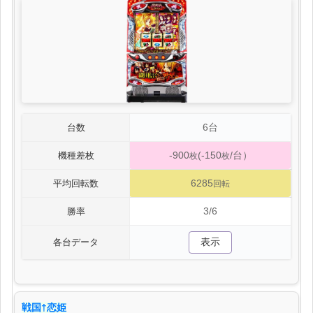
6台
台数
-900
(-150
/台）
機種差枚
枚
枚
6285
平均回転数
回転
3/6
勝率
表示
各台データ
戦国†恋姫