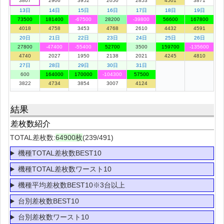
3807
2906
3952
2050
2853
4501
3871
13日
14日
15日
16日
17日
18日
19日
73500
181400
-67500
28200
-39800
56600
167800
4018
4758
3453
4768
2610
4432
4591
20日
21日
22日
23日
24日
25日
26日
27800
-47400
-55400
52700
3500
159700
-135600
4740
2027
1950
2138
2021
4245
4810
27日
28日
29日
30日
31日
600
164000
170000
-104300
57500
3822
4734
3854
3007
4124
結果
差枚数紹介
TOTAL差枚数:
64900枚
(239/491)
機種TOTAL差枚数BEST10
機種TOTAL差枚数ワースト10
機種平均差枚数BEST10※3台以上
台別差枚数BEST10
台別差枚数ワースト10