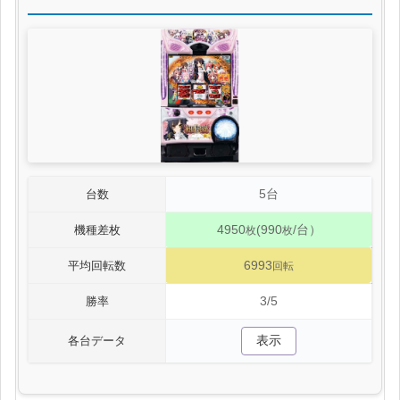
5台
台数
4950
(990
/台）
機種差枚
枚
枚
6993
平均回転数
回転
3/5
勝率
表示
各台データ