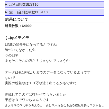
台別回転数BEST10
(前日)台別差枚数BEST10
結果について
総差枚数：64900
( ..)φメモメモ
LINEの背景🌹になってるんですね
気づいてなかった💦
６の日🌹
まぁそこそこの強さ？じゃないでしょうか
データは夜19時辺りまでのデータになっているようです
なので
実際の総差枚は１０万枚近く出てるかもですね
参戦してこのすば打たせてもらいました
予想は３でワンちゃん５です
まぁ店内の３比率を考えると…
あ
と
５入れるなら
ある程度
店長カスタム
も
し