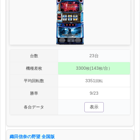
23台
台数
3300
(143
/台）
機種差枚
枚
枚
3351
平均回転数
回転
9/23
勝率
表示
各台データ
織田信奈の野望 全国版