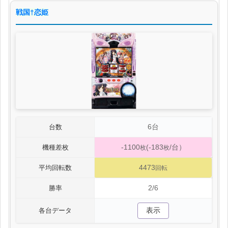
戦国†恋姫
6台
台数
-1100
(-183
/台）
機種差枚
枚
枚
4473
平均回転数
回転
2/6
勝率
表示
各台データ