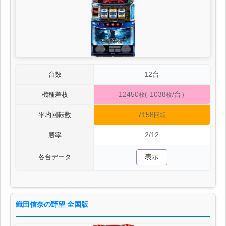
12台
台数
-12450
(-1038
/台）
機種差枚
枚
枚
7158
平均回転数
回転
2/12
勝率
表示
各台データ
織田信奈の野望 全国版