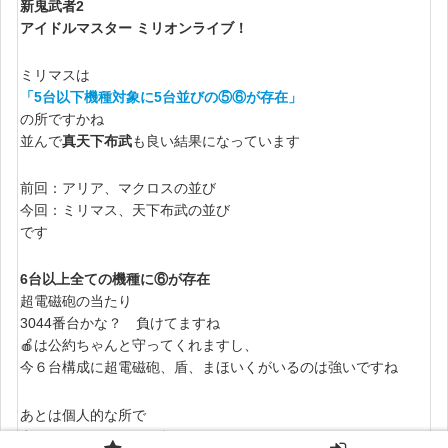
新鬼武者2
アイドルマスター ミリオンライブ！
ミリマスは
「
5台以下機種対象に5台並びの⑤⑥が存在
」
の所ですかね
並んで
真天下布武
も良い結果になっています
前回：アリア、マクロスの並び
今回：ミリマス、天下布武の並び
です
6台以上全ての機種に⑥が存在
超電磁砲の当たり
3044番台かな？ 負けてますね
🍎は公約ちゃんと守ってくれますし、
今６台構成に超電磁砲、盾、まほいくがいるのは強いですね
あとは個人的な所で
夜にSAOをちょろっと打たせてもらいました