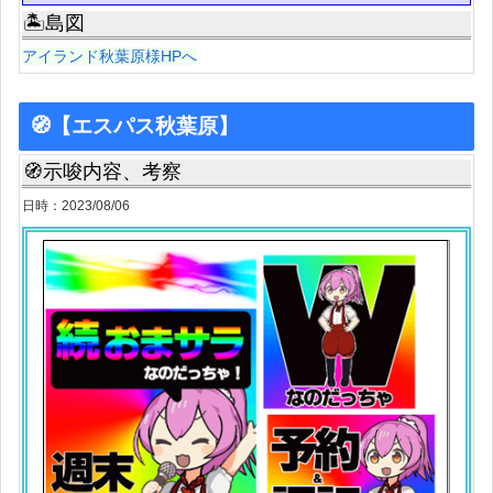
🏝島図
アイランド秋葉原様HPへ
🧭【エスパス秋葉原】
🧭示唆内容、考察
日時：2023/08/06