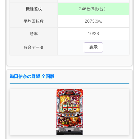
246
(9
/台）
機種差枚
枚
枚
2073
平均回転数
回転
10/28
勝率
表示
各台データ
織田信奈の野望 全国版