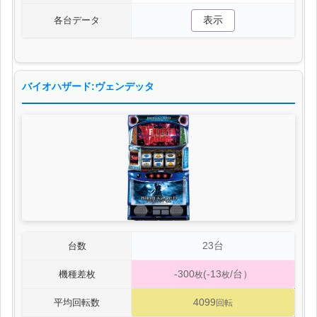
表示
各台データ
バイオハザード:ヴェンデッタ
23台
台数
-300
(-13
/台）
機種差枚
枚
枚
4099
平均回転数
回転