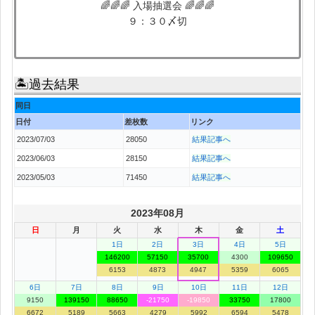
🌈🌈🌈 入場抽選会 🌈🌈🌈
９：３０〆切
🏝過去結果
同日
日付
差枚数
リンク
2023/07/03
28050
結果記事へ
2023/06/03
28150
結果記事へ
2023/05/03
71450
結果記事へ
2023年08月
日
月
火
水
木
金
土
1日
2日
3日
4日
5日
146200
57150
35700
4300
109650
6153
4873
4947
5359
6065
6日
7日
8日
9日
10日
11日
12日
9150
139150
88650
-21750
-19850
33750
17800
6672
5189
5663
4279
5992
6594
5478