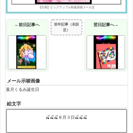
【引用】ビッグアップル秋葉原様メール文
←前日記事へ
前年記事（未設
翌日記事へ→
定）
メール示唆画像
葉月くるみ誕生日
絵文字
🍒🍒🍒８月３日🍒🍒🍒