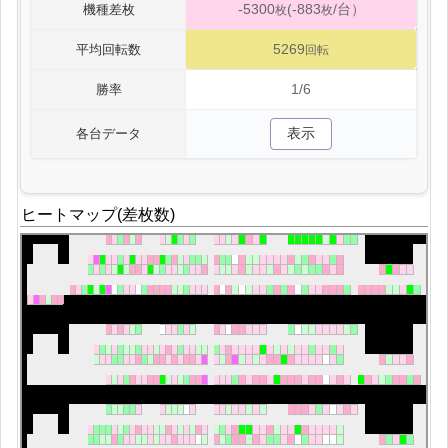
-5300
(-883
/台）
機種差枚
枚
枚
5269
平均回転数
回転
1/6
勝率
表示
各台データ
ヒートマップ(差枚数)