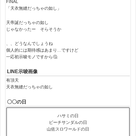
FINAL
「天衣無縫だっちゃの如し」
天帝誕だっちゃの如し
じゃなかったー そらそうか
、、どうなんでしょうね
個人的には期待感はあまり…ですけど
一応初示唆モノですから🤔
LINE示唆画像
有頂天
天衣無縫だっちゃの如し
〇〇の日
ハサミの日
ビーチサンダルの日
山佐スロワールドの日