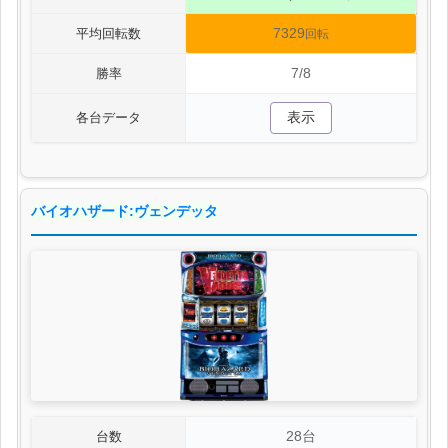
7329
平均回転数
回転
7/8
勝率
表示
各台データ
バイオハザード:ヴェンデッタ
28台
台数