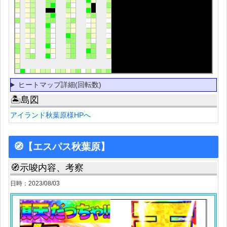
ヒートマップ詳細(回転数)
🏝島図
アイランド秋葉原様HPへ
🧭【エスパス秋葉原】
🧭示唆内容、考察
日時：2023/08/03