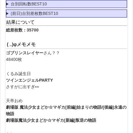
台別回転数BEST10
(前日)台別差枚数BEST10
結果について
総差枚数：35700
( ..)φメモメモ
ゴブリンスレイヤー
さん？？
48400枚
くるみ誕生日
ツインエンジェルPARTY
さすがに出すぎ👀
天帝おめ
劇場版 魔法少女まどか☆マギカ[前編]始まりの物語/[後編]永遠の
物語
劇場版魔法少女まどか☆マギカ[新編]叛逆の物語