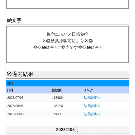
絵文字
🎤🎂エスパス日拓🎤🎂
🎤🎂秋葉原駅前店より🎤🎂
🦅🐶🚂🍺🍚⚡ご案内です🦅🐶🚂🍺🍚⚡
🧭過去結果
同日
日付
差枚数
リンク
2023/07/03
115900
結果記事へ
2023/06/03
138200
結果記事へ
2023/05/03
-59300
結果記事へ
2023年08月