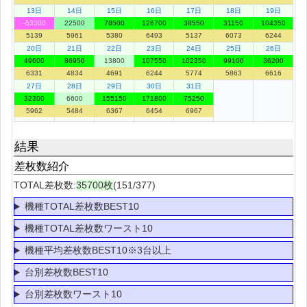
13日
14日
15日
16日
17日
18日
19日
-53300
22500
78500
126700
38550
31150
104350
5139
5961
5380
6493
5137
6073
6244
20日
21日
22日
23日
24日
25日
26日
49600
86950
13800
107550
102350
99100
36200
6331
4834
4691
6244
5774
5863
6616
27日
28日
29日
30日
31日
32300
6600
155150
171800
75250
5962
5484
6367
6454
6967
結果
差枚数紹介
TOTAL差枚数:
35700枚
(151/377)
機種TOTAL差枚数BEST10
機種TOTAL差枚数ワースト10
機種平均差枚数BEST10※3台以上
台別差枚数BEST10
台別差枚数ワースト10