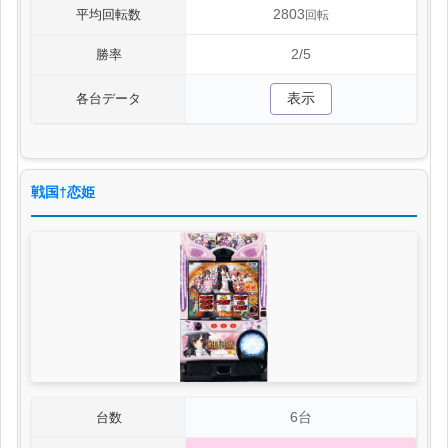
2803
平均回転数
回転
2/5
勝率
表示
各台データ
戦国†恋姫
6台
台数