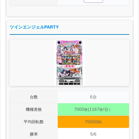
ツインエンジェルPARTY
6台
台数
7000
(1167
/台）
機種差枚
枚
枚
7550
平均回転数
回転
5/6
勝率