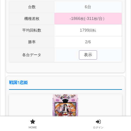
6台
台数
-1866
(-311
/台）
機種差枚
枚
枚
1799
平均回転数
回転
2/6
勝率
表示
各台データ
戦国†恋姫
HOME
ログイン