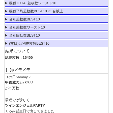
機種TOTAL差枚数ワースト10
機種平均差枚数BEST10※3台以上
台別差枚数BEST10
台別差枚数ワースト10
台別回転数BEST10
(前日)台別差枚数BEST10
結果について
総差枚数：15400
( ..)φメモメモ
３の日Sammy？
甲鉄城のカバネリ
が５万枚
最近では珍しく
ツインエンジェルPARTY
くるみ誕生日で出してきました