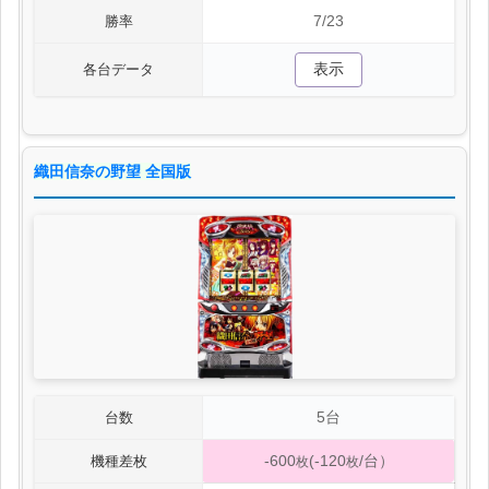
7/23
勝率
表示
各台データ
織田信奈の野望 全国版
5台
台数
-600
(-120
/台）
機種差枚
枚
枚