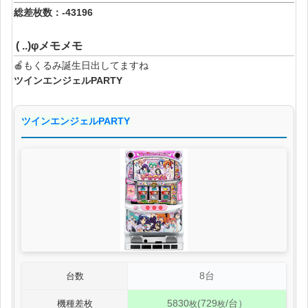
総差枚数：-43196
( ..)φメモメモ
🍎もくるみ誕生日出してますね
ツインエンジェルPARTY
ツインエンジェルPARTY
8台
台数
5830
(729
/台）
機種差枚
枚
枚