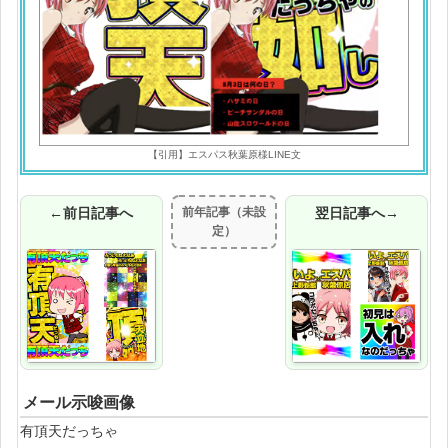
【引用】エスパス秋葉原様LINE文
←前日記事へ
前年記事（未設
翌日記事へ→
定）
メール示唆画像
有頂天だっちゃ