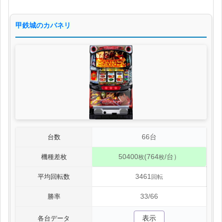
甲鉄城のカバネリ
66台
台数
50400
(764
/台）
機種差枚
枚
枚
3461
平均回転数
回転
33/66
勝率
表示
各台データ