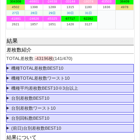
304308
-46801
-24638
-33144
-19374
-63503
36409
4502
1398
1289
1315
1180
1836
4978
27日
28日
29日
30日
31日
-41891
-24626
-45325
67717
62282
2621
1857
1651
1426
3127
結果
差枚数紹介
TOTAL差枚数:
-43196枚
(141/470)
機種TOTAL差枚数BEST10
機種TOTAL差枚数ワースト10
機種平均差枚数BEST10※3台以上
台別差枚数BEST10
台別差枚数ワースト10
台別回転数BEST10
(前日)台別差枚数BEST10
結果について