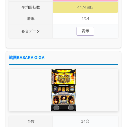
4474
平均回転数
回転
4/14
勝率
表示
各台データ
戦国BASARA GIGA
14台
台数