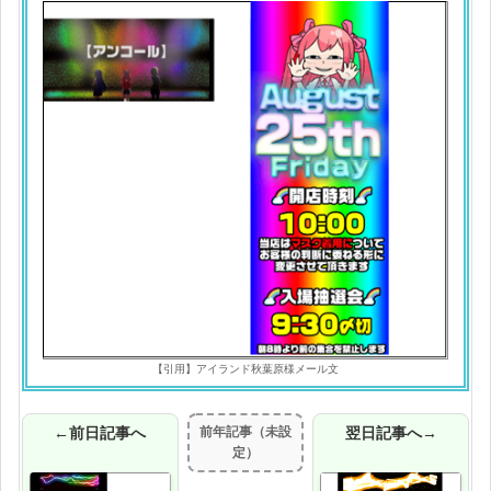
【引用】アイランド秋葉原様メール文
←前日記事へ
前年記事（未設
翌日記事へ→
定）