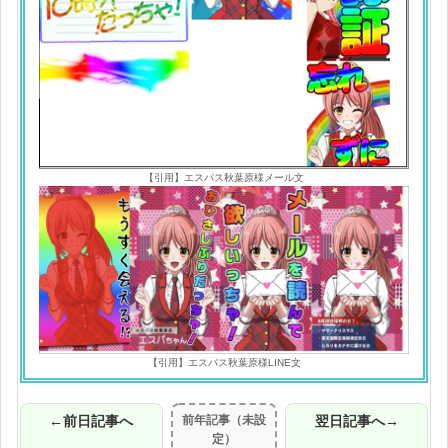
【引用】エスパス秋葉原様メール文
【引用】エスパス秋葉原様LINE文
←前日記事へ
前年記事（未設
翌日記事へ→
定）