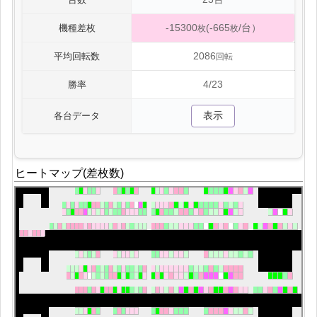
-15300
(-665
/台）
機種差枚
枚
枚
2086
平均回転数
回転
4/23
勝率
表示
各台データ
ヒートマップ(差枚数)