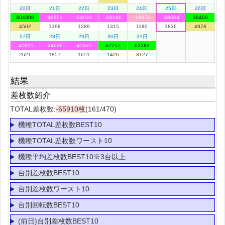
20日
21日
22日
23日
24日
25日
26日
304308
-46801
-24638
-33144
-19374
-63503
36409
4502
1398
1289
1315
1180
1836
4978
27日
28日
29日
30日
31日
-41891
-24626
-45325
67717
62282
2621
1857
1651
1426
3127
結果
差枚数紹介
TOTAL差枚数:
-65910枚
(161/470)
機種TOTAL差枚数BEST10
機種TOTAL差枚数ワースト10
機種平均差枚数BEST10※3台以上
台別差枚数BEST10
台別差枚数ワースト10
台別回転数BEST10
(前日)台別差枚数BEST10