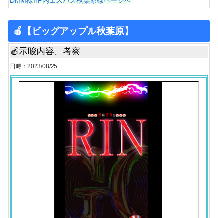
DMM様HP内エスパス秋葉原様ページへ
🍎【ビッグアップル秋葉原】
🍎示唆内容、考察
日時：2023/08/25