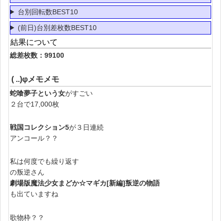
台別回転数BEST10
(前日)台別差枚数BEST10
結果について
総差枚数：99100
( ..)φメモメモ
蛇喰夢子という女
がすごい
２台で17,000枚
戦国コレクション5
が３日連続
アンコール？？
私は何度でも繰り返す
の叛逆さん
劇場版魔法少女まどか☆マギカ[新編]叛逆の物語
も出ていますね
歌物枠？？