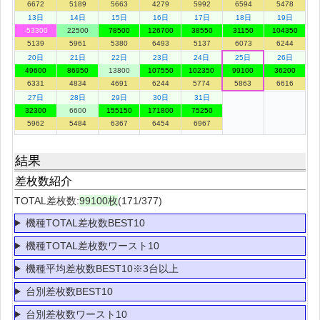
6672
5189
5663
4279
5992
6594
5478
13日
14日
15日
16日
17日
18日
19日
-53300
22500
78500
126700
38550
31150
104350
5139
5961
5380
6493
5137
6073
6244
20日
21日
22日
23日
24日
25日
26日
49600
86950
13800
107550
102350
99100
36200
6331
4834
4691
6244
5774
5863
6616
27日
28日
29日
30日
31日
32300
6600
155150
171800
75250
5962
5484
6367
6454
6967
結果
差枚数紹介
TOTAL差枚数:
99100枚
(171/377)
機種TOTAL差枚数BEST10
機種TOTAL差枚数ワースト10
機種平均差枚数BEST10※3台以上
台別差枚数BEST10
台別差枚数ワースト10