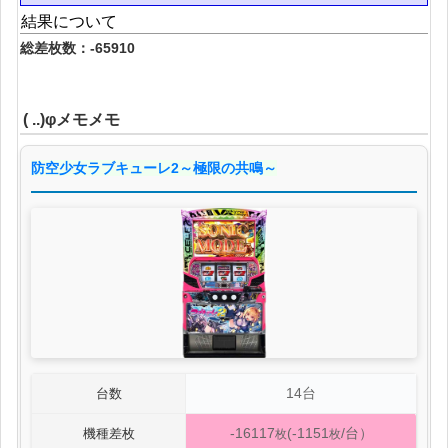
結果について
総差枚数：-65910
( ..)φメモメモ
防空少女ラブキューレ2～極限の共鳴～
14台
台数
-16117
(-1151
/台）
機種差枚
枚
枚