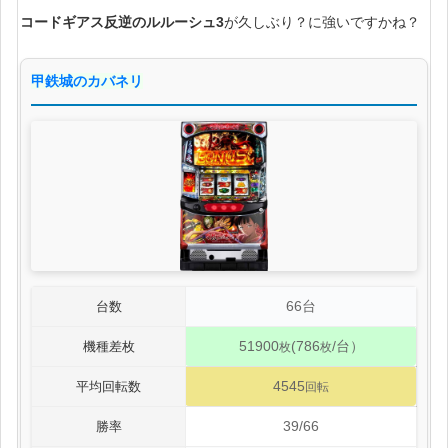
コードギアス反逆のルルーシュ3
が久しぶり？に強いですかね？
甲鉄城のカバネリ
66台
台数
51900
(786
/台）
機種差枚
枚
枚
4545
平均回転数
回転
39/66
勝率