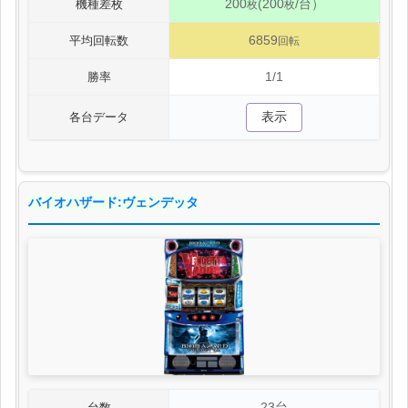
200
(200
/台）
機種差枚
枚
枚
6859
平均回転数
回転
1/1
勝率
表示
各台データ
バイオハザード:ヴェンデッタ
23台
台数