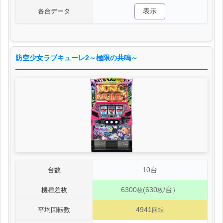
表示
各台データ
防空少女ラブキューレ2～極限の共鳴～
10台
台数
6300
(630
/台）
機種差枚
枚
枚
4941
平均回転数
回転