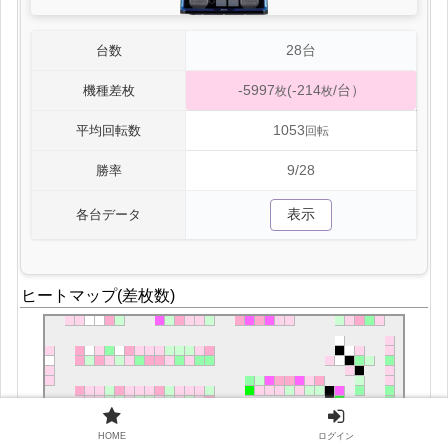
28台
台数
-5997
(-214
/台）
機種差枚
枚
枚
1053
平均回転数
回転
9/28
勝率
表示
各台データ
ヒートマップ(差枚数)
HOME
ログイン