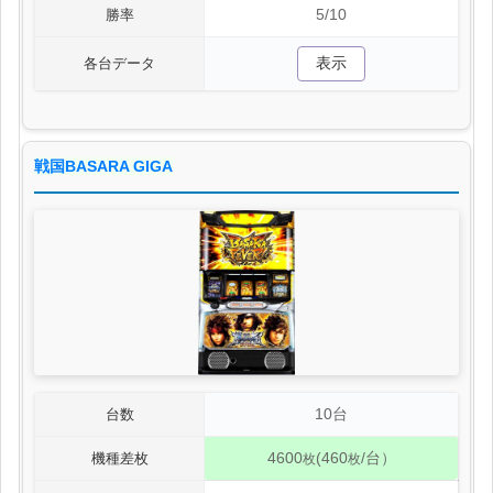
5/10
勝率
表示
各台データ
戦国BASARA GIGA
10台
台数
4600
(460
/台）
機種差枚
枚
枚