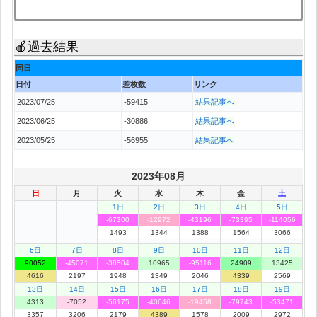
🍎過去結果
同日
日付
差枚数
リンク
2023/07/25
-59415
結果記事へ
2023/06/25
-30886
結果記事へ
2023/05/25
-56955
結果記事へ
2023年08月
日
月
火
水
木
金
土
1日
2日
3日
4日
5日
-67300
-12972
-43196
-73395
-114056
1493
1344
1388
1564
3066
6日
7日
8日
9日
10日
11日
12日
90052
-45071
-38504
10965
-95116
24909
13425
4616
2197
1948
1349
2046
4339
2569
13日
14日
15日
16日
17日
18日
19日
4313
-7052
-56175
-40646
-19458
-79743
-53471
3357
3206
2179
4389
1578
2009
2972