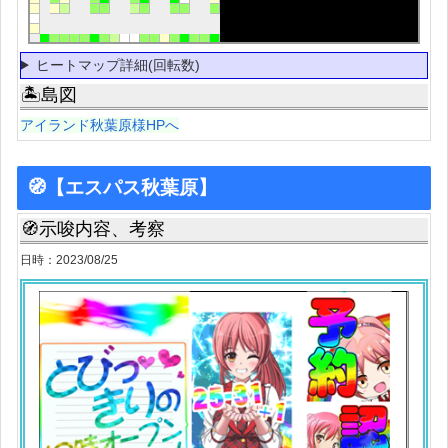
ヒートマップ詳細(回転数)
🏝島図
アイランド秋葉原様HPへ
🧭【エスパス秋葉原】
🧭示唆内容、考察
日時：2023/08/25