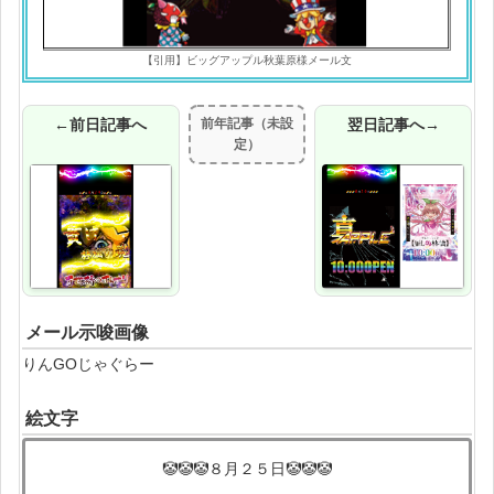
【引用】ビッグアップル秋葉原様メール文
←前日記事へ
前年記事（未設
翌日記事へ→
定）
メール示唆画像
りんGOじゃぐらー
絵文字
🤡🤡🤡８月２５日🤡🤡🤡