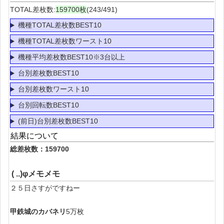
TOTAL差枚数:
159700枚
(243/491)
機種TOTAL差枚数BEST10
機種TOTAL差枚数ワースト10
機種平均差枚数BEST10※3台以上
台別差枚数BEST10
台別差枚数ワースト10
台別回転数BEST10
(前日)台別差枚数BEST10
結果について
総差枚数：159700
( ..)φメモメモ
２５日さすがですねー
甲鉄城のカバネリ
5万枚