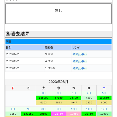
無し
🏝過去結果
同日
日付
差枚数
リンク
2023/07/25
95650
結果記事へ
2023/06/25
49350
結果記事へ
2023/05/25
189650
結果記事へ
2023年08月
日
月
火
水
木
金
土
1日
2日
3日
4日
5日
146200
57150
35700
4300
109650
6153
4873
4947
5359
6065
6日
7日
8日
9日
10日
11日
12日
9150
139150
88650
-21750
-19850
33750
17800