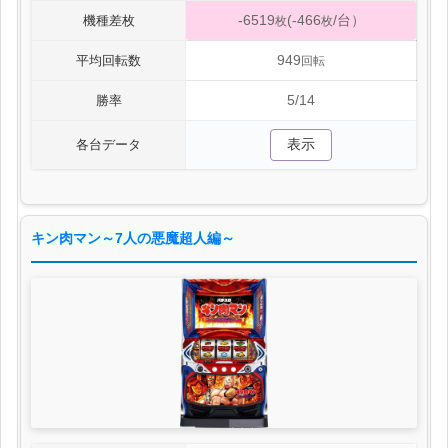
-6519
(-466
/台）
機種差枚
枚
枚
949
平均回転数
回転
5/14
勝率
表示
各台データ
キン肉マン～7人の悪魔超人編～