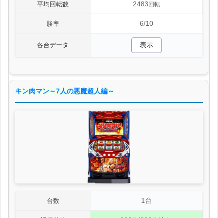
2483
平均回転数
回転
6/10
勝率
表示
各台データ
キン肉マン～7人の悪魔超人編～
1台
台数