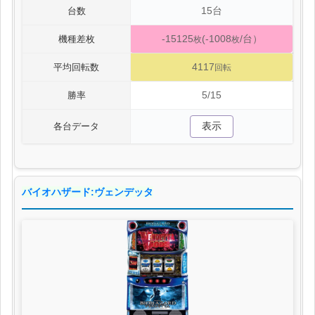
15台
台数
-15125
(-1008
/台）
機種差枚
枚
枚
4117
平均回転数
回転
5/15
勝率
表示
各台データ
バイオハザード:ヴェンデッタ