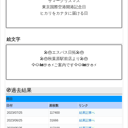
サマークリスマス
東京国際空港開港記念日
ヒカリをカナタに届ける日
絵文字
🎤🎂エスパス日拓🎤🎂
🎤🎂秋葉原駅前店より🎤🎂
🦅🐶🚂🍺🍚⚡ご案内です🦅🐶🚂🍺🍚⚡
🧭過去結果
同日
日付
差枚数
リンク
2023/07/25
117400
結果記事へ
2023/06/25
31666
結果記事へ
2023/05/25
117100
結果記事へ