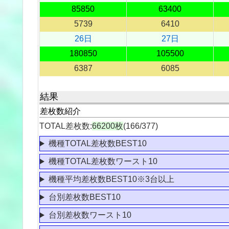
85850
63400
5739
6410
26日
27日
180850
105500
6387
6085
結果
差枚数紹介
TOTAL差枚数:
66200枚
(166/377)
機種TOTAL差枚数BEST10
機種TOTAL差枚数ワースト10
機種平均差枚数BEST10※3台以上
台別差枚数BEST10
台別差枚数ワースト10