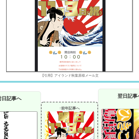
【引用】アイランド秋葉原様メール文
翌日記事
前日記事へ
↑前年記事へ