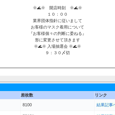
🌞🌊🌞 開店時刻 🌞🌊🌞
１０：００
業界団体指針に従いまして
お客様のマスク着用について
『お客様個々の判断に委ねる』
形に変更させて頂きます
🌞🌊🌞 入場抽選会 🌞🌊🌞
９：３０〆切
差枚数
リンク
8100
結果記事