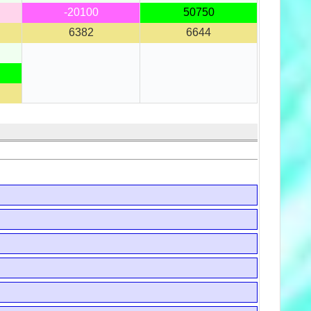
-20100
50750
6382
6644