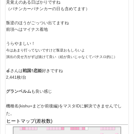
見覚えのある日ばかりですね
（パチンカーパチンカーの日も含めてます）
叛逆のほうがごっつい出てますね
前項へはマイナス着地
うらやましい！
今はあまり打ってないですけど叛逆おもしろいよ
演出の見せ方がずば抜けて良い（絵が良いじゃなくてパチスロ
的に
）
🍎さんは
戦国†恋姫
好きですね
2,441枚/台
グランベルム
も良い感じ
機種名(kishu=まどか前後編)をマスタIDに解決できませんでし
た。
ヒートマップ(差枚数)