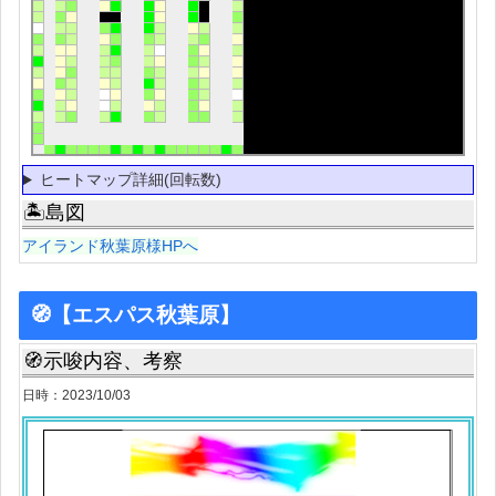
ヒートマップ詳細(回転数)
🏝島図
アイランド秋葉原様HPへ
🧭【エスパス秋葉原】
🧭示唆内容、考察
日時：2023/10/03