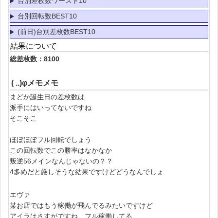
台別差枚数ワースト10
台別回転数BEST10
(前日)台別差枚数BEST10
結果について
総差枚数：8100
( ..)φメモメモ
まどか誕生日の差枚数は
派手にはいってないですね
そこそこ
ほぼほぼフル回転でしょう
この回転数でこの勝率はなかなか
叛逆56メインなんじゃないの？？
4多めだと厳しそうな結果ですけどどうなんでしょ
エヴァ
某お店ではもう稼働が飛んでるみたいですけど
アイラはさすがですね フル稼働してる