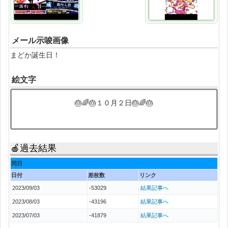
メール示唆画像
まどか誕生日！
絵文字
🎂🌈🎂１０月２日🎂🌈🎂
🍎過去結果
同日
日付
差枚数
リンク
2023/09/03
-53029
結果記事へ
2023/08/03
-43196
結果記事へ
2023/07/03
-41879
結果記事へ