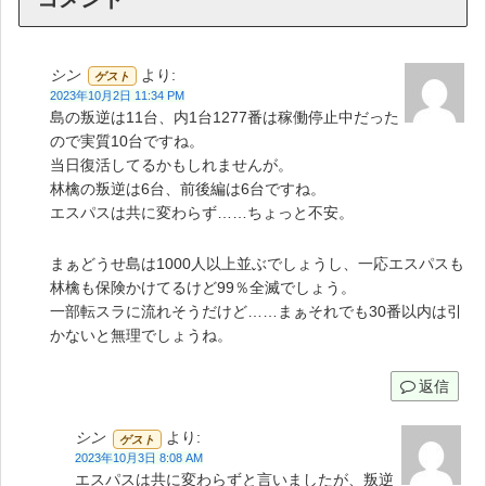
シン
より:
ゲスト
2023年10月2日 11:34 PM
島の叛逆は11台、内1台1277番は稼働停止中だった
ので実質10台ですね。
当日復活してるかもしれませんが。
林檎の叛逆は6台、前後編は6台ですね。
エスパスは共に変わらず……ちょっと不安。
まぁどうせ島は1000人以上並ぶでしょうし、一応エスパスも
林檎も保険かけてるけど99％全滅でしょう。
一部転スラに流れそうだけど……まぁそれでも30番以内は引
かないと無理でしょうね。
返信
シン
より:
ゲスト
2023年10月3日 8:08 AM
エスパスは共に変わらずと言いましたが、叛逆