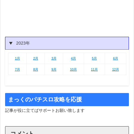
2023年
1月
2月
3月
4月
5月
6月
1月
2月
3月
4月
5月
6月
7月
8月
9月
10月
11月
12月
まっくのパチスロ攻略を応援
記事が役に立てばサポートお願い致します
コメント