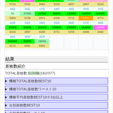
5714
5262
5692
5105
4497
4867
6103
15日
16日
17日
18日
19日
20日
21日
50
27300
42750
80650
133550
136500
110050
5804
5749
4571
6336
5712
7721
6771
22日
23日
24日
25日
26日
27日
28日
65300
80500
162400
100800
153850
163900
-46650
6318
4997
6266
6751
6259
6388
6382
29日
30日
31日
100600
88250
18200
6172
6261
6462
結果
差枚数紹介
TOTAL差枚数:
8100枚
(162/377)
機種TOTAL差枚数BEST10
機種TOTAL差枚数ワースト10
機種平均差枚数BEST10※3台以上
台別差枚数BEST10