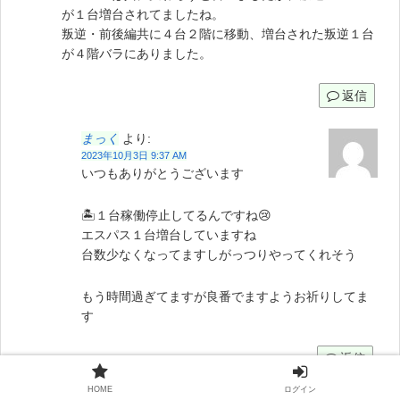
が１台増台されてましたね。
叛逆・前後編共に４台２階に移動、増台された叛逆１台
が４階バラにありました。
返信
まっく
より:
2023年10月3日 9:37 AM
いつもありがとうございます
🏝１台稼働停止してるんですね😢
エスパス１台増台していますね
台数少なくなってますしがっつりやってくれそう
もう時間過ぎてますが良番でますようお祈りしてま
す
返信
HOME
ログイン