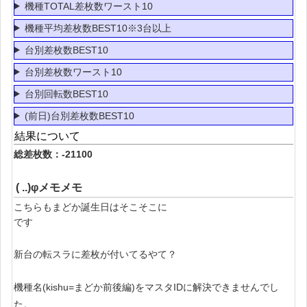
機種TOTAL差枚数ワースト10
機種平均差枚数BEST10※3台以上
台別差枚数BEST10
台別差枚数ワースト10
台別回転数BEST10
(前日)台別差枚数BEST10
結果について
総差枚数：-21100
( ..)φメモメモ
こちらもまどか誕生日はそこそこに
です
新台の転スラに差枚が付いてるやて？
機種名(kishu=まどか前後編)をマスタIDに解決できませんでし
た。