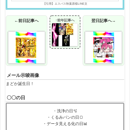
【引用】エスパス秋葉原様LINE文
←前日記事へ
↑前年記事へ
翌日記事へ→
メール示唆画像
まどか誕生日！
〇〇の日
・洗浄の日🫧
・くるみパンの日🍞
・データ見える化の日📊