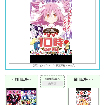
【引用】ビッグアップル秋葉原様メール文
←前日記事へ
↑前年記事へ
翌日記事へ→
未設定