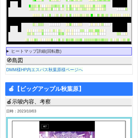
ヒートマップ詳細(回転数)
🧭島図
DMM様HP内エスパス秋葉原様ページへ
🍎【ビッグアップル秋葉原】
🍎示唆内容、考察
日時：2023/10/03