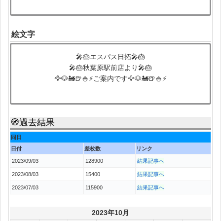
絵文字
🎤🎂エスパス日拓🎤🎂
🎤🎂秋葉原駅前店より🎤🎂
🦅🐶🚂🍺🍚⚡ご案内です🦅🐶🚂🍺🍚⚡
🧭過去結果
同日
日付
差枚数
リンク
2023/09/03
128900
結果記事へ
2023/08/03
15400
結果記事へ
2023/07/03
115900
結果記事へ
2023年10月