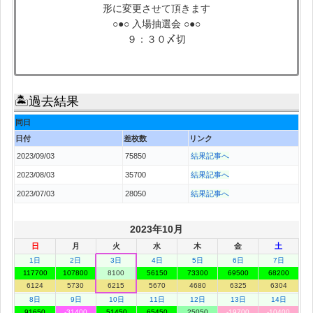
形に変更させて頂きます
○●○ 入場抽選会 ○●○
９：３０〆切
🏝過去結果
同日
日付
差枚数
リンク
2023/09/03
75850
結果記事へ
2023/08/03
35700
結果記事へ
2023/07/03
28050
結果記事へ
2023年10月
日
月
火
水
木
金
土
1日
2日
3日
4日
5日
6日
7日
117700
107800
8100
56150
73300
69500
68200
6124
5730
6215
5670
4680
6325
6304
8日
9日
10日
11日
12日
13日
14日
91650
-31400
51450
65450
25050
-19700
-10400