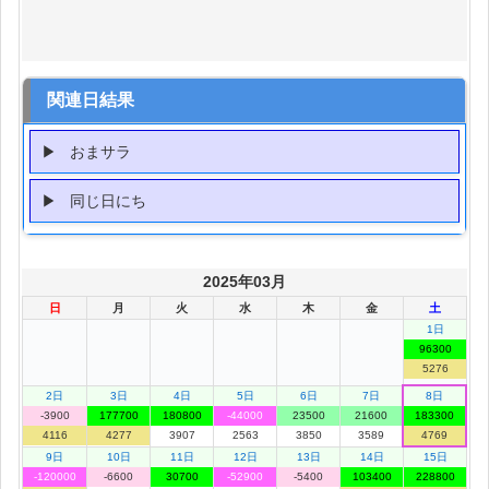
関連日結果
おまサラ
同じ日にち
2025年03月
日
月
火
水
木
金
土
1日
96300
5276
2日
3日
4日
5日
6日
7日
8日
-3900
177700
180800
-44000
23500
21600
183300
4116
4277
3907
2563
3850
3589
4769
9日
10日
11日
12日
13日
14日
15日
-120000
-6600
30700
-52900
-5400
103400
228800