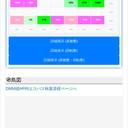
…
-6300
-4200
1800
5700
13000
…
…
-1200
700
3700
-4100
-1400
-3100
-3100
…
…
…
…
…
…
…
…
詳細表示 (差枚数)
詳細表示 (回転数)
詳細表示 (差枚数・回転数)
🧭島図
DMM様HP内エスパス秋葉原様ページへ