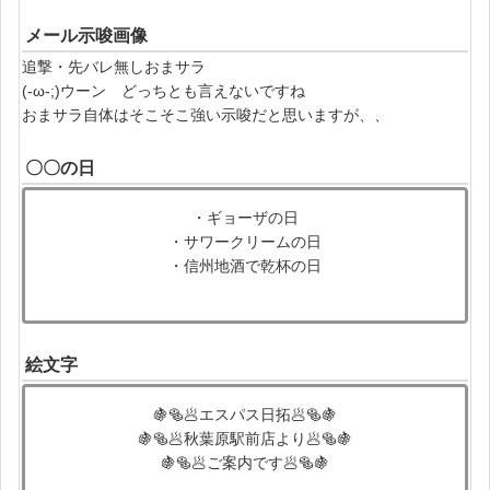
メール示唆画像
追撃・先バレ無しおまサラ
(-ω-;)ウーン どっちとも言えないですね
おまサラ自体はそこそこ強い示唆だと思いますが、、
〇〇の日
・ギョーザの日
・サワークリームの日
・信州地酒で乾杯の日
絵文字
🍇🥯🥟エスパス日拓🥟🥯🍇
🍇🥯🥟秋葉原駅前店より🥟🥯🍇
🍇🥯🥟ご案内です🥟🥯🍇