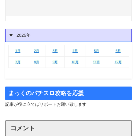
2025年
1月
2月
3月
4月
5月
6月
1月
2月
3月
4月
5月
6月
7月
8月
9月
10月
11月
12月
まっくのパチスロ攻略を応援
記事が役に立てばサポートお願い致します
コメント