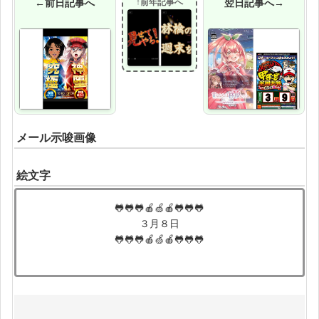
←前日記事へ
↑前年記事へ
翌日記事へ→
メール示唆画像
絵文字
🐸🐸🐸🍎🍏🍎🐸🐸🐸
３月８日
🐸🐸🐸🍎🍏🍎🐸🐸🐸