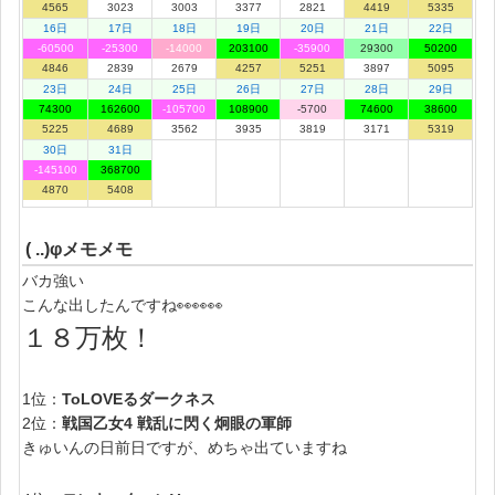
4565
3023
3003
3377
2821
4419
5335
16日
17日
18日
19日
20日
21日
22日
-60500
-25300
-14000
203100
-35900
29300
50200
4846
2839
2679
4257
5251
3897
5095
23日
24日
25日
26日
27日
28日
29日
74300
162600
-105700
108900
-5700
74600
38600
5225
4689
3562
3935
3819
3171
5319
30日
31日
-145100
368700
4870
5408
( ..)φメモメモ
バカ強い
こんな出したんですね👀👀👀
１８万枚！
1位：
ToLOVEるダークネス
2位：
戦国乙女4 戦乱に閃く炯眼の軍師
きゅいんの日前日ですが、めちゃ出ていますね