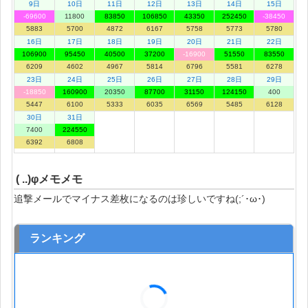
9日
10日
11日
12日
13日
14日
15日
-69600
11800
83850
106850
43350
252450
-38450
5883
5700
4872
6167
5758
5773
5780
16日
17日
18日
19日
20日
21日
22日
106900
95450
40500
37200
-16900
51550
83550
6209
4602
4967
5814
6796
5581
6278
23日
24日
25日
26日
27日
28日
29日
-18850
160900
20350
87700
31150
124150
400
5447
6100
5333
6035
6569
5485
6128
30日
31日
7400
224550
6392
6808
( ..)φメモメモ
追撃メールでマイナス差枚になるのは珍しいですね(;´･ω･)
ランキング