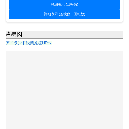
詳細表示 (回転数)
詳細表示 (差枚数・回転数)
🏝島図
アイランド秋葉原様HPへ