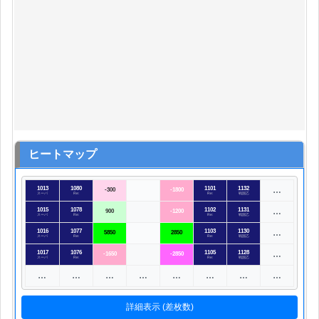
ヒートマップ
1013
1080
1101
1132
…
-300
-1800
スーパ
Re:
Re:
戦国乙
1015
1078
1102
1131
…
900
-1200
スーパ
Re:
Re:
戦国乙
1016
1077
1103
1130
…
5850
2850
スーパ
Re:
Re:
戦国乙
1017
1076
1105
1128
…
-1650
-2850
スーパ
Re:
Re:
戦国乙
…
…
…
…
…
…
…
…
詳細表示 (差枚数)