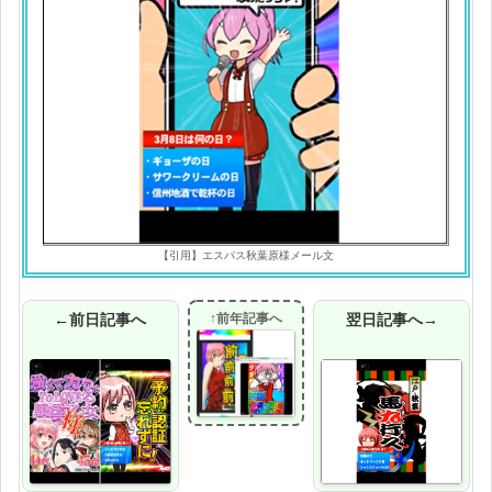
【引用】エスパス秋葉原様メール文
←前日記事へ
↑前年記事へ
翌日記事へ→