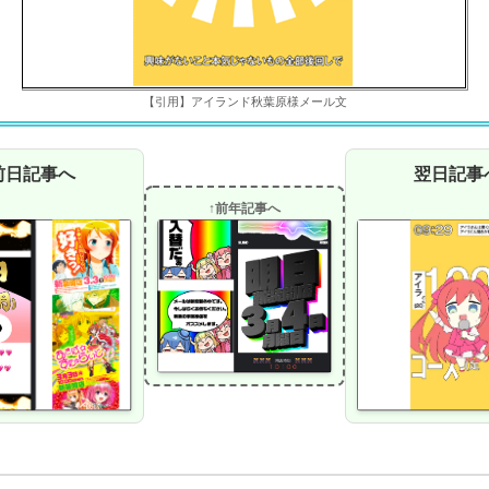
【引用】アイランド秋葉原様メール文
前日記事へ
翌日記事
↑前年記事へ