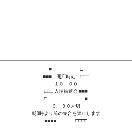
■ □
■■■ 開店時刻 □□□
１０：００
□□□ 入場抽選会 ■■■
□ ■
９：３０〆切
朝8時より前の集合を禁止します
■■■■ □□□□