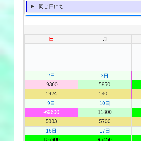
同じ日にち
日
月
2日
3日
-9300
5950
5924
5401
9日
10日
-69600
11800
5883
5700
16日
17日
106900
95450