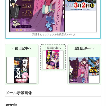
【引用】ビッグアップル秋葉原様メール文
←前日記事へ
↑前年記事へ
翌日記事へ→
メール示唆画像
絵文字