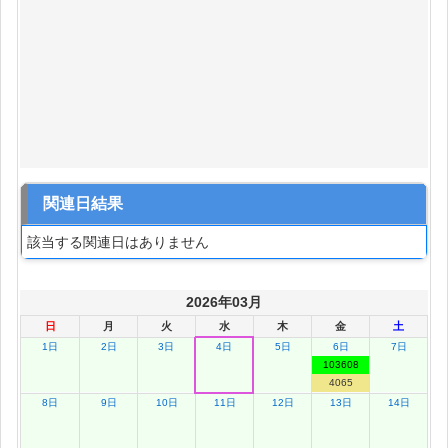
関連日結果
該当する関連日はありません
2026年03月
日
月
火
水
木
金
土
1日
2日
3日
4日
5日
6日
7日
103608
4065
8日
9日
10日
11日
12日
13日
14日