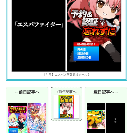
【引用】エスパス秋葉原様メール文
←前日記事へ
↑前年記事へ
翌日記事へ→