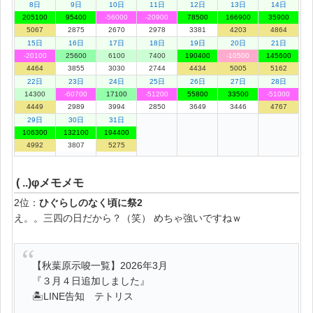
8日
9日
10日
11日
12日
13日
14日
205100
95400
-56000
-20900
78500
166900
35900
5067
2875
2670
2978
3381
4203
4864
15日
16日
17日
18日
19日
20日
21日
-20100
25600
6100
7400
190400
-10500
145600
4464
3855
3030
2744
4434
5005
5162
22日
23日
24日
25日
26日
27日
28日
14300
-60700
17100
-51200
55800
33500
-51000
4449
2989
3994
2850
3649
3446
4767
29日
30日
31日
106300
132100
194400
4992
3807
5275
( ..)φメモメモ
2位：
ひぐらしのなく頃に祭2
え。。三四の日だから？（笑） めちゃ強いですねｗ
【秋葉原示唆一覧】2026年3月
『３月４日追加しました』
🏝LINE告知 テトリス