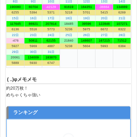
8日
9日
10日
11日
12日
13日
14日
190080
60704
-42129
91619
164351
-36664
134889
6255
5394
5371
5218
5701
5415
6269
15日
16日
17日
18日
19日
20日
21日
117645
86921
207814
18485
39596
122846
107271
6136
5516
5773
5236
5975
6672
6322
22日
23日
24日
25日
26日
27日
28日
-476
50811
62155
21840
148607
167215
71512
5927
5969
4887
5238
5604
5993
6384
29日
30日
31日
20061
134009
183870
5889
5930
6747
( ..)φメモメモ
約20万枚！
めちゃくちゃ強い
ランキング