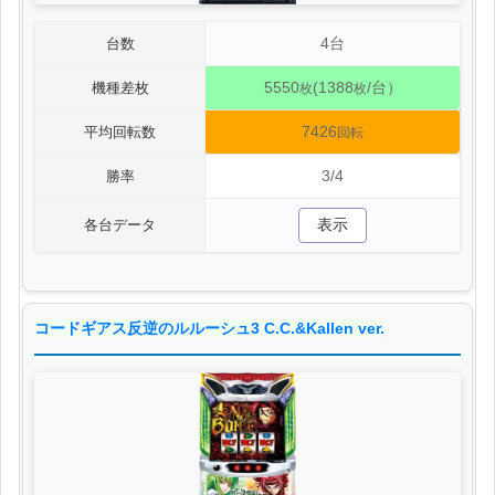
4台
台数
5550
(1388
/台）
機種差枚
枚
枚
7426
平均回転数
回転
3/4
勝率
表示
各台データ
コードギアス反逆のルルーシュ3 C.C.&Kallen ver.