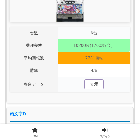
6台
台数
10200
(1700
/台）
機種差枚
枚
枚
7751
平均回転数
回転
4/6
勝率
表示
各台データ
頭文字D
HOME
ログイン