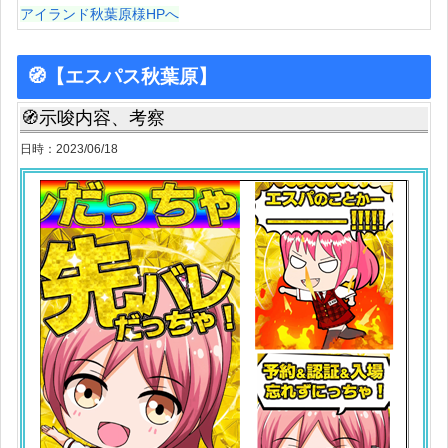
アイランド秋葉原様HPへ
🧭【エスパス秋葉原】
🧭示唆内容、考察
日時：2023/06/18