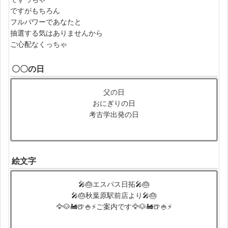
ですがもちろん
フルパワーであなたと
抽選する気はありませんから
ご心配なくっちゃ
〇〇の日
父の日
おにぎりの日
考古学出発の日
絵文字
🎤🎂エスパス日拓🎤🎂
🎤🎂秋葉原駅前店より🎤🎂
🦅🐶🚂🍺🍚⚡ご案内です🦅🐶🚂🍺🍚⚡