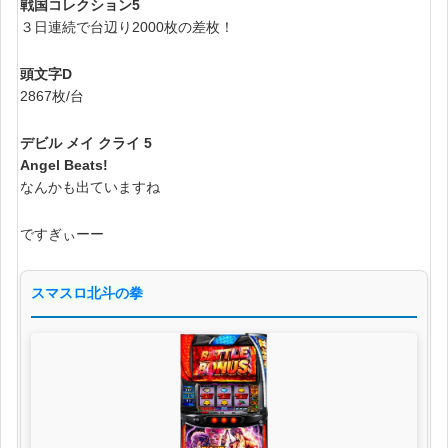
戦国コレクション5
３日連続で台辺り2000枚の差枚！
頭文字D
2867枚/台
デビル メイ クライ 5
Angel Beats!
なんかも出ていますね
ですぎぃーー
スマスロ北斗の拳