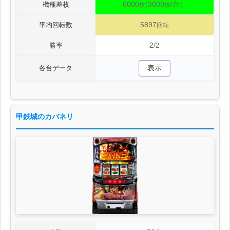
6000
(3000
/台）
機種差枚
枚
枚
5897
平均回転数
回転
2/2
勝率
表示
各台データ
甲鉄城のカバネリ