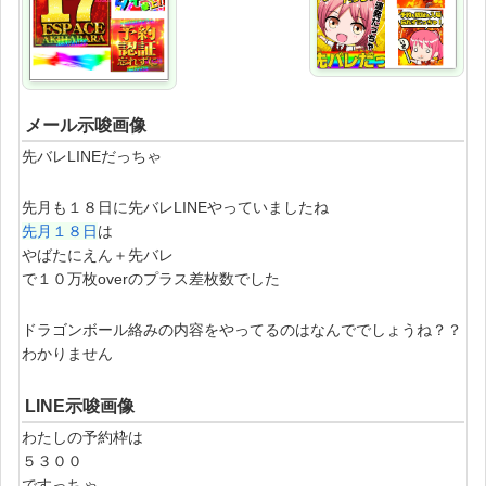
メール示唆画像
先バレLINEだっちゃ
先月も１８日に先バレLINEやっていましたね
先月１８日
は
やばたにえん＋先バレ
で１０万枚overのプラス差枚数でした
ドラゴンボール絡みの内容をやってるのはなんででしょうね？？
わかりません
LINE示唆画像
わたしの予約枠は
５３００
ですっちゃ