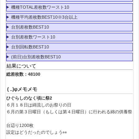
機種TOTAL差枚数ワースト10
機種平均差枚数BEST10※3台以上
台別差枚数BEST10
台別差枚数ワースト10
台別回転数BEST10
(前日)台別差枚数BEST10
結果について
総差枚数：48100
( ..)φメモメモ
ひぐらしのなく頃に祭2
６月１８日は綿流しのお祭りの日
６月の第３日曜日（もしくは第４日曜日）に行われる綿の供養祭
台辺り1200枚
設定はどうだったのでしょう👀