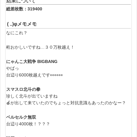
結果について
総差枚数：319400
( ..)φメモメモ
なにこれ？
桁おかしいですね…３０万枚越え！
にゃんこ大戦争 BIGBANG
やばっ
台辺り6000枚越えです👀👀👀
スマスロ北斗の拳
珍しく北斗が出ていますね
🍎が出して来ていたのでちょっと対抗意識もあったのかなー？
ベルセルク無双
台辺り4000枚！？？？