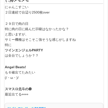
( ..)φメモメモ
にゃんこすごい
２日連続で台辺り2500枚over
２９日で肉の日
特に肉の日に絡んだ示唆はなかったかな？
と思いますが、
サミー機種はそこそこ強そうな感じがしますね
特に
ツインエンジェルPARTY
は全台でしょうか？？
Angel Beats!
も６確出てたみたい
(/・ω・)/
スマスロ北斗の拳
最近出てる👀👀