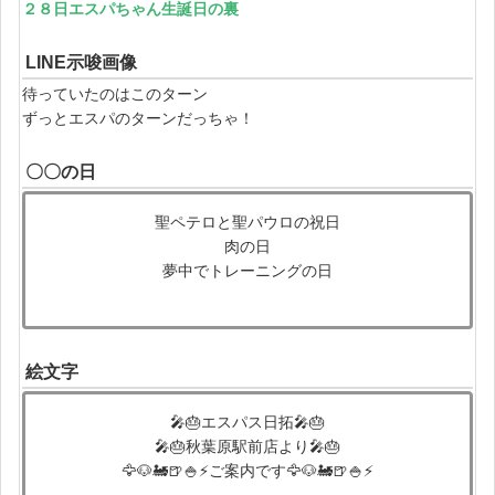
２８日エスパちゃん生誕日の裏
LINE示唆画像
待っていたのはこのターン
ずっとエスパのターンだっちゃ！
〇〇の日
聖ペテロと聖パウロの祝日
肉の日
夢中でトレーニングの日
絵文字
🎤🎂エスパス日拓🎤🎂
🎤🎂秋葉原駅前店より🎤🎂
🦅🐶🚂🍺🍚⚡ご案内です🦅🐶🚂🍺🍚⚡