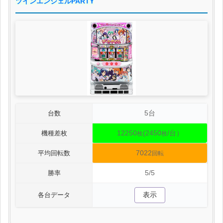
ツインエンジェルPARTY
5台
台数
12250
(2450
/台）
機種差枚
枚
枚
7022
平均回転数
回転
5/5
勝率
表示
各台データ