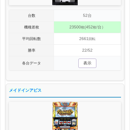
52台
台数
23500
(452
/台）
機種差枚
枚
枚
2661
平均回転数
回転
22/52
勝率
表示
各台データ
メイドインアビス