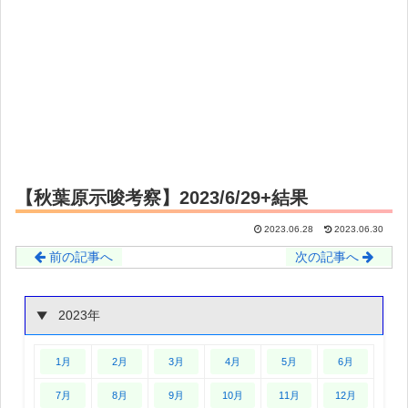
【秋葉原示唆考察】2023/6/29+結果
2023.06.28
2023.06.30
前の記事へ
次の記事へ
2023年
1月
2月
3月
4月
5月
6月
7月
8月
9月
10月
11月
12月