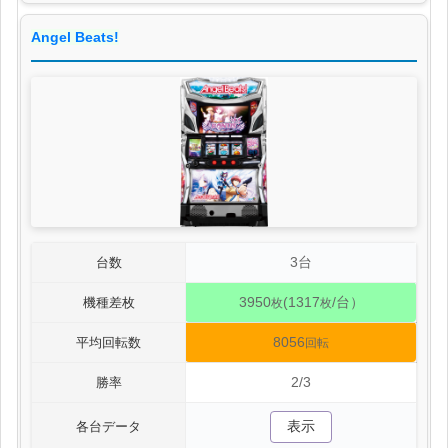
Angel Beats!
3台
台数
3950
(1317
/台）
機種差枚
枚
枚
8056
平均回転数
回転
2/3
勝率
表示
各台データ