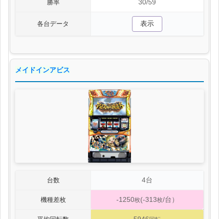
30/59
勝率
表示
各台データ
メイドインアビス
4台
台数
-1250
(-313
/台）
機種差枚
枚
枚
5946