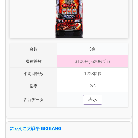
5台
台数
-3100
(-620
/台）
機種差枚
枚
枚
1228
平均回転数
回転
2/5
勝率
表示
各台データ
にゃんこ大戦争 BIGBANG