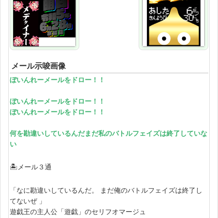
メール示唆画像
ぼいんれーメールをドロー！！
ぼいんれーメールをドロー！！
ぼいんれーメールをドロー！！
何を勘違いしているんだまだ私のバトルフェイズは終了していな
い
🏝メール３通
「なに勘違いしているんだ。 まだ俺のバトルフェイズは終了し
てないぜ 」
遊戯王の主人公「遊戯」のセリフオマージュ