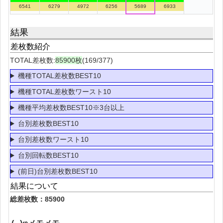
6541
6279
4972
6256
5689
6933
結果
差枚数紹介
TOTAL差枚数:
85900枚
(169/377)
機種TOTAL差枚数BEST10
機種TOTAL差枚数ワースト10
機種平均差枚数BEST10※3台以上
台別差枚数BEST10
台別差枚数ワースト10
台別回転数BEST10
(前日)台別差枚数BEST10
結果について
総差枚数：85900