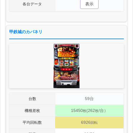
表示
各台データ
甲鉄城のカバネリ
59台
台数
15450
(262
/台）
機種差枚
枚
枚
6926
平均回転数
回転