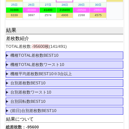
25日
26日
27日
28日
29日
30日
31666
-30300
41400
218400
-28500
-28600
6339
3897
2574
4906
2268
4575
結果
差枚数紹介
TOTAL差枚数:
-95600枚
(141/491)
機種TOTAL差枚数BEST10
機種TOTAL差枚数ワースト10
機種平均差枚数BEST10※3台以上
台別差枚数BEST10
台別差枚数ワースト10
台別回転数BEST10
(前日)台別差枚数BEST10
結果について
総差枚数：-95600