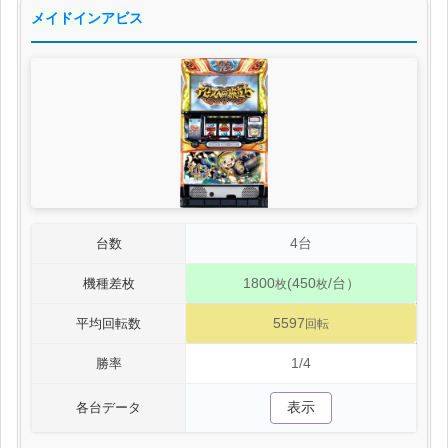
メイドインアビス
4台
台数
1800
(450
/台）
機種差枚
枚
枚
5597
平均回転数
回転
1/4
勝率
表示
各台データ