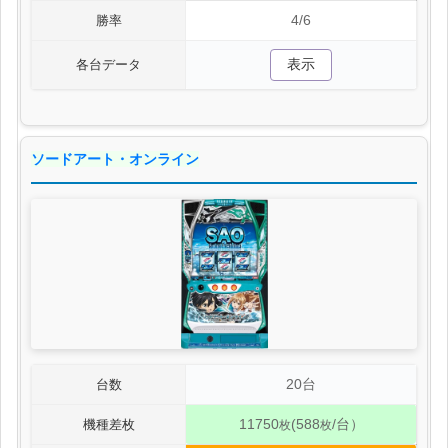
4/6
勝率
表示
各台データ
ソードアート・オンライン
20台
台数
11750
(588
/台）
機種差枚
枚
枚