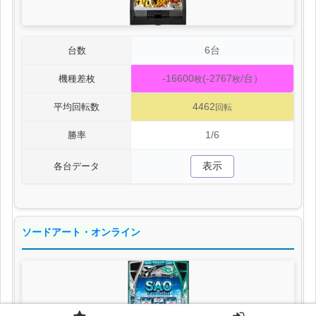
6台
台数
-16600
(-2767
/台）
機種差枚
枚
枚
4462
平均回転数
回転
1/6
勝率
表示
各台データ
ソードアート・オンライン