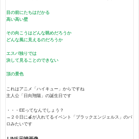
目の前にたちはだかる
高い高い壁
その向こうはどんな眺めだろうか
どんな風に見えるのだろうか
エスパ独りでは
決して見ることのできない
頂の景色
これはアニメ「ハイキュー」からですね
主人公「日向翔陽」の誕生日です
・・・EEってなんでしょう？
→２０日に🍎が入れてるイベント「ブラックエンジェルス」のパ
ロみたいです
LINE示唆画像