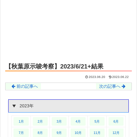
【秋葉原示唆考察】2023/6/21+結果
2023.06.20
2023.06.22
前の記事へ
次の記事へ
2023年
1月
2月
3月
4月
5月
6月
7月
8月
9月
10月
11月
12月