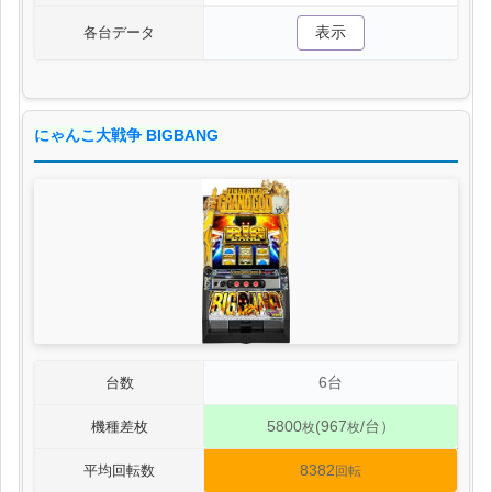
表示
各台データ
にゃんこ大戦争 BIGBANG
6台
台数
5800
(967
/台）
機種差枚
枚
枚
8382
平均回転数
回転