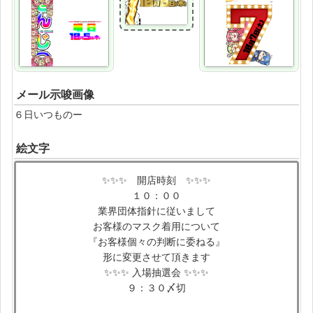
メール示唆画像
６日いつものー
絵文字
✨✨✨ 開店時刻 ✨✨✨
１０：００
業界団体指針に従いまして
お客様のマスク着用について
『お客様個々の判断に委ねる』
形に変更させて頂きます
✨✨✨ 入場抽選会 ✨✨✨
９：３０〆切