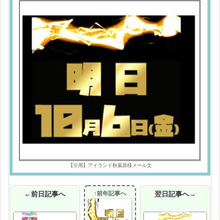
【引用】アイランド秋葉原様メール文
←前日記事へ
↑前年記事へ
翌日記事へ→