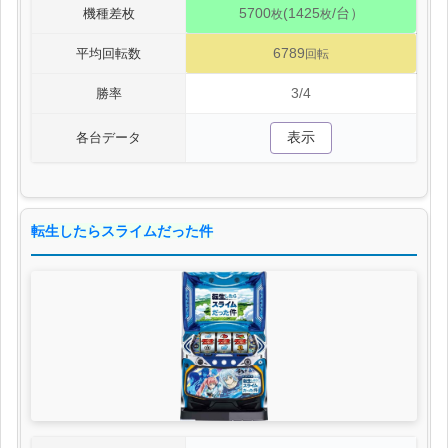
5700
(1425
/台）
機種差枚
枚
枚
6789
平均回転数
回転
3/4
勝率
表示
各台データ
転生したらスライムだった件