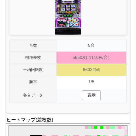
5台
台数
-5550
(-1110
/台）
機種差枚
枚
枚
6633
平均回転数
回転
1/5
勝率
表示
各台データ
ヒートマップ(差枚数)