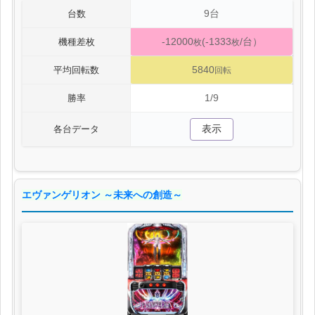
9台
台数
-12000
(-1333
/台）
機種差枚
枚
枚
5840
平均回転数
回転
1/9
勝率
表示
各台データ
エヴァンゲリオン ～未来への創造～