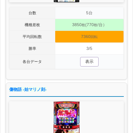
5台
台数
3850
(770
/台）
機種差枚
枚
枚
7360
平均回転数
回転
3/5
勝率
表示
各台データ
傷物語 ‐始マリノ刻‐