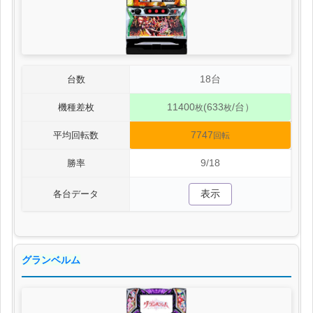
18台
台数
11400
(633
/台）
機種差枚
枚
枚
7747
平均回転数
回転
9/18
勝率
表示
各台データ
グランベルム