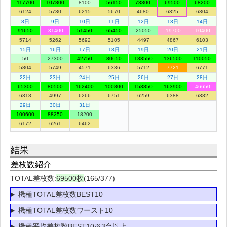
117700
107800
8100
56150
73300
69500
68200
6124
5730
6215
5670
4680
6325
6304
8日
9日
10日
11日
12日
13日
14日
91650
-31400
51450
65450
25050
-19700
-10400
5714
5262
5692
5105
4497
4867
6103
15日
16日
17日
18日
19日
20日
21日
50
27300
42750
80650
133550
136500
110050
5804
5749
4571
6336
5712
7721
6771
22日
23日
24日
25日
26日
27日
28日
65300
80500
162400
100800
153850
163900
-46650
6318
4997
6266
6751
6259
6388
6382
29日
30日
31日
100600
88250
18200
6172
6261
6462
結果
差枚数紹介
TOTAL差枚数:
69500枚
(165/377)
機種TOTAL差枚数BEST10
機種TOTAL差枚数ワースト10
機種平均差枚数BEST10※3台以上