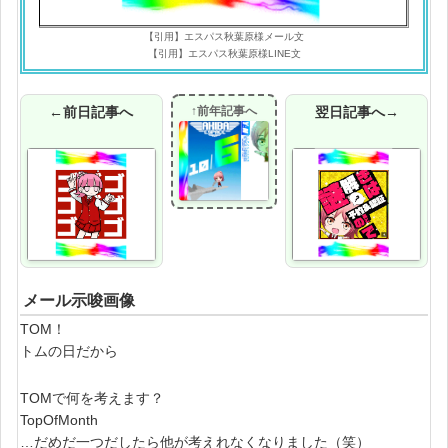
【引用】エスパス秋葉原様メール文
【引用】エスパス秋葉原様LINE文
←前日記事へ
↑前年記事へ
翌日記事へ→
メール示唆画像
TOM！
トムの日だから
TOMで何を考えます？
TopOfMonth
…だめだ一つだしたら他が考えれなくなりました（笑）