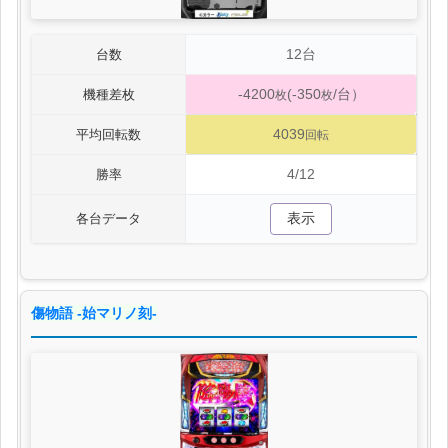
12台
台数
-4200
(-350
/台）
機種差枚
枚
枚
4039
平均回転数
回転
4/12
勝率
表示
各台データ
傷物語 ‐始マリノ刻‐