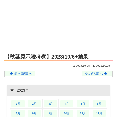
【秋葉原示唆考察】2023/10/6+結果
2023.10.05
2023.10.08
前の記事へ
次の記事へ
2023年
1月
2月
3月
4月
5月
6月
7月
8月
9月
10月
11月
12月