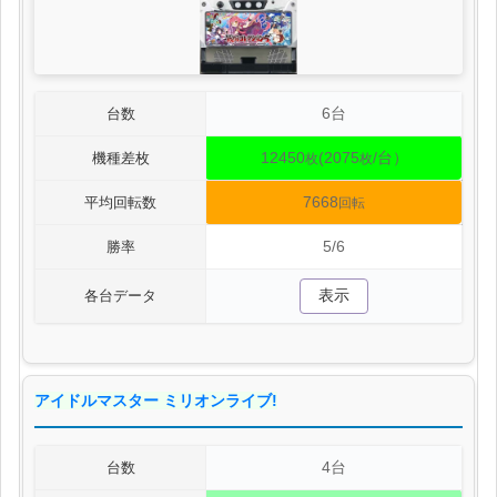
6台
台数
12450
(2075
/台）
機種差枚
枚
枚
7668
平均回転数
回転
5/6
勝率
表示
各台データ
アイドルマスター ミリオンライブ!
4台
台数