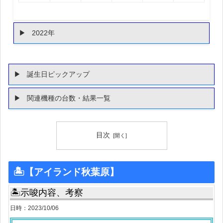
2022年
誕生日ピックアップ
関連機種の台数・結果一覧
目次
🏝【アイランド秋葉原】
🏝示唆内容、考察
日時：2023/10/06